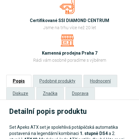
Certifikované SSI DIAMOND CENTRUM
Jsme na trhu více než 20 let
Kamenná prodejna Praha 7
Rádi vám osobně poradíme s výběrem
Popis
Podobné produkty
Hodnocení
Diskuze
Značka
Doprava
Detailní popis produktu
Set Apeks ATX set je spolehlivá potápěčská automatika
postavená na legendární kombinaci
1. stupně DS4
a 2.