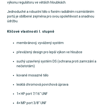
výkonu regulátoru ve větších hloubkách.
Jednoduché a robustní tělo s fixním radiálním rozmístěním
portů je oblíbené zejména pro svou spolehlivost a snadnou
údržbu.
Klíčové vlastnosti I. stupně
membránový, vyvážený systém
převážený design pro lepší výkon ve hloubce
suchý uzavřený systém DS (ochrana proti zamrzání a
nečistotám)
kované mosazné tělo
lesklá chromová povrchová úprava
1× HP port 7/16" UNF
4× MP port 3/8" UNF