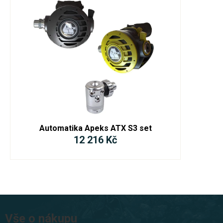
Automatika Apeks ATX S3 set
12 216 Kč
Z
á
Vše o nákupu