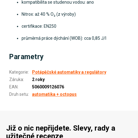
kompatibilita se studenou vodou: ano
Nitrox: až 40 % O₂ (z výroby)
certifikace: EN250
průměrná práce dýchání (WOB): cca 0,85 J/l
Parametry
Kategorie
:
Potápěčské automatiky a regulátory
Záruka
:
2 roky
EAN
:
5060009126076
Druh setu
:
automatika + octopus
Již o nic nepřijdete. Slevy, rady a
užitečné recenze