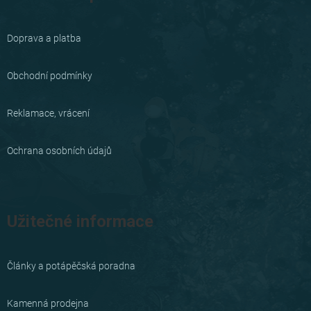
p
a
Doprava a platba
t
í
Obchodní podmínky
Reklamace, vrácení
Ochrana osobních údajů
Užitečné informace
Články a potápěčská poradna
Kamenná prodejna