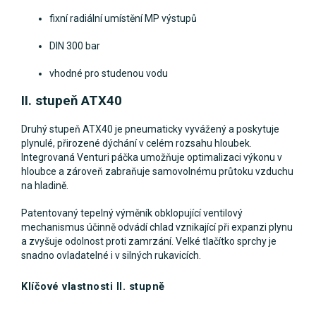
fixní radiální umístění MP výstupů
DIN 300 bar
vhodné pro studenou vodu
II. stupeň ATX40
Druhý stupeň ATX40 je pneumaticky vyvážený a poskytuje
plynulé, přirozené dýchání v celém rozsahu hloubek.
Integrovaná Venturi páčka umožňuje optimalizaci výkonu v
hloubce a zároveň zabraňuje samovolnému průtoku vzduchu
na hladině.
Patentovaný tepelný výměník obklopující ventilový
mechanismus účinně odvádí chlad vznikající při expanzi plynu
a zvyšuje odolnost proti zamrzání. Velké tlačítko sprchy je
snadno ovladatelné i v silných rukavicích.
Klíčové vlastnosti II. stupně