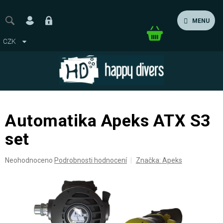
Přejít
na
MENU
obsah
Nákupní
CZK
košík
Automatika Apeks ATX S3
set
Průměrné
Neohodnoceno
Podrobnosti hodnocení
Značka:
Apeks
hodnocení
produktu
je
0,0
z
5