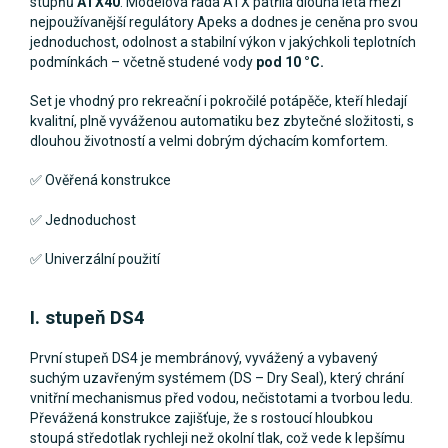
stupňů
ATX40
. Modelová řada ATX patřila dlouhá léta mezi
nejpoužívanější regulátory Apeks a dodnes je ceněna pro svou
jednoduchost, odolnost a stabilní výkon v jakýchkoli teplotních
podmínkách – včetně studené vody
pod 10 °C.
Set je vhodný pro rekreační i pokročilé potápěče, kteří hledají
kvalitní, plně vyváženou automatiku bez zbytečné složitosti, s
dlouhou životností a velmi dobrým dýchacím komfortem.
✅ Ověřená konstrukce
✅ Jednoduchost
✅ Univerzální použití
I. stupeň DS4
První stupeň DS4 je membránový, vyvážený a vybavený
suchým uzavřeným systémem (DS – Dry Seal), který chrání
vnitřní mechanismus před vodou, nečistotami a tvorbou ledu.
Převážená konstrukce zajišťuje, že s rostoucí hloubkou
stoupá středotlak rychleji než okolní tlak, což vede k lepšímu