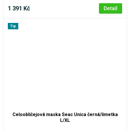
1 391 Kč
Detail
Tip
Celoobličejová maska Seac Unica černá/limetka
L/XL