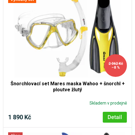
2 062 Kč
–8 %
Šnorchlovací set Mares maska Wahoo + šnorchl +
ploutve žlutý
Skladem v prodejně
1 890 Kč
Detail