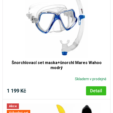
Šnorchlovací set maska+šnorchl Mares Wahoo
modrý
Skladem v prodejně
1 199 Kč
Detail
Akce
Výhodný set