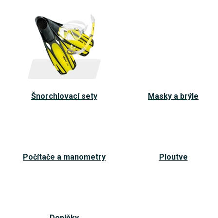
v
y
b
a
v
e
Šnorchlovací sety
Masky a brýle
n
í
Počítače a manometry
Ploutve
Doplňky