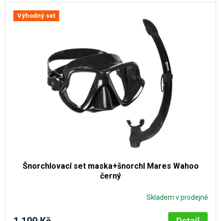
Výhodný set
Šnorchlovací set maska+šnorchl Mares Wahoo
černý
Skladem v prodejně
1 199 Kč
Detail