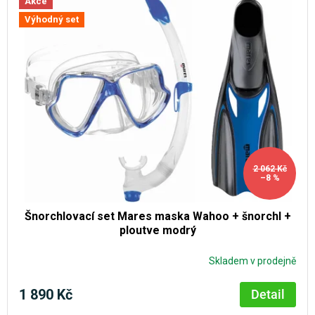
Akce
Výhodný set
2 062 Kč
–8 %
Šnorchlovací set Mares maska Wahoo + šnorchl +
ploutve modrý
Skladem v prodejně
1 890 Kč
Detail