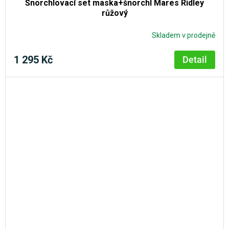
Šnorchlovací set maska+šnorchl Mares Ridley
růžový
Skladem v prodejně
1 295 Kč
Detail