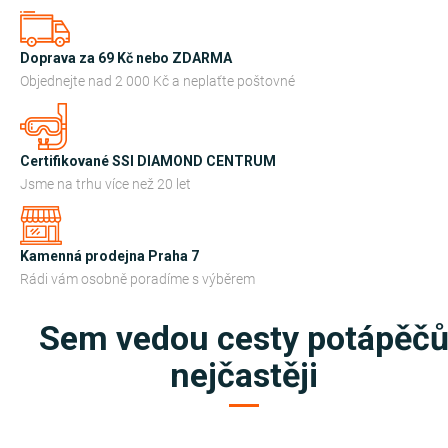
č
s
Doprava za 69 Kč nebo ZDARMA
Objednejte nad 2 000 Kč a neplaťte poštovné
k
é
p
Certifikované SSI DIAMOND CENTRUM
Jsme na trhu více než 20 let
o
t
Kamenná prodejna Praha 7
ř
Rádi vám osobně poradíme s výběrem
e
Sem vedou cesty potápěč
b
nejčastěji
y
a