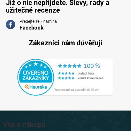
Již o nic nepřijdete. Slevy, rady a
užitečné recenze
Předejte se k nám na
Facebook
Zákazníci nám důvěřují
Z
á
Vše o nákupu