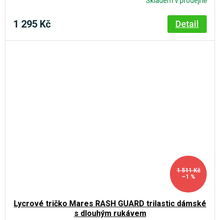
Skladem v prodejně
1 295 Kč
Detail
1 511 Kč
–1 %
Lycrové tričko Mares RASH GUARD trilastic dámské
s dlouhým rukávem