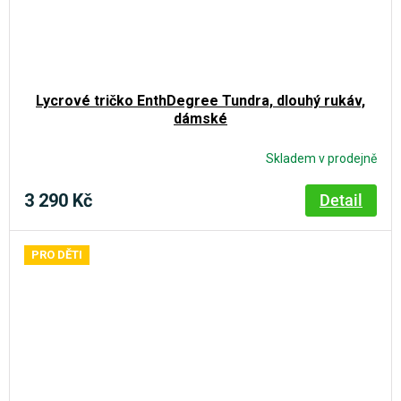
Lycrové tričko EnthDegree Tundra, dlouhý rukáv,
dámské
Skladem v prodejně
3 290 Kč
Detail
PRO DĚTI