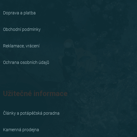
p
a
Doprava a platba
t
í
Obchodní podmínky
Reklamace, vrácení
Ochrana osobních údajů
Užitečné informace
Články a potápěčská poradna
Kamenná prodejna