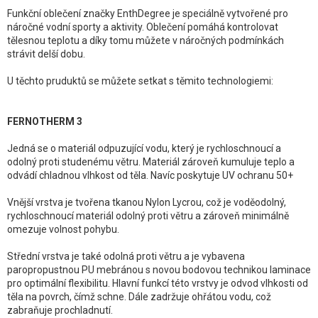
Funkční oblečení značky EnthDegree je speciálně vytvořené pro
náročné vodní sporty a aktivity. Oblečení pomáhá kontrolovat
tělesnou teplotu a díky tomu můžete v náročných podmínkách
strávit delší dobu.
U těchto pruduktů se můžete setkat s těmito technologiemi:
FERNOTHERM 3
Jedná se o materiál odpuzující vodu, který je rychloschnoucí a
odolný proti studenému větru. Materiál zároveň kumuluje teplo a
odvádí chladnou vlhkost od těla. Navíc poskytuje UV ochranu 50+
Vnější vrstva je tvořena tkanou Nylon Lycrou, což je voděodolný,
rychloschnoucí materiál odolný proti větru a zároveň minimálně
omezuje volnost pohybu.
Střední vrstva je také odolná proti větru a je vybavena
paropropustnou PU mebránou s novou bodovou technikou laminace
pro optimální flexibilitu. Hlavní funkcí této vrstvy je odvod vlhkosti od
těla na povrch, čímž schne. Dále zadržuje ohřátou vodu, což
zabraňuje prochladnutí.