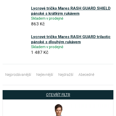
Lycrové tričko Mares RASH GUARD SHIELD
pánské s krátkým rukávem
Skladem v prodejně
863 Kč
Lycrové tričko Mares RASH GUARD trilastic
pánské s dlouhým rukávem
Skladem v prodejně
1 487 Kč
Ř
a
Nejprodávanější
Nejlevnější
Nejdražší
Abecedně
z
e
OTEVŘÍT FILTR
n
V
í
ý
p