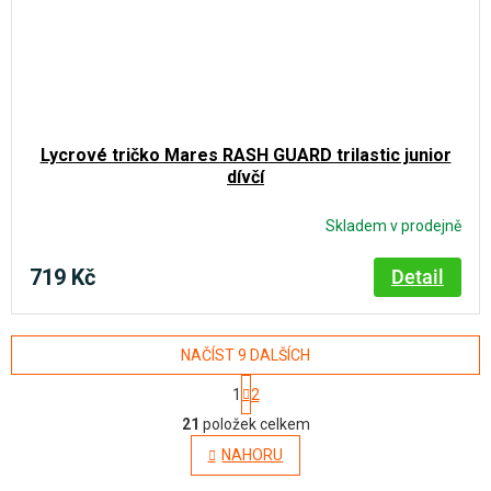
Lycrové tričko Mares RASH GUARD trilastic junior
dívčí
Skladem v prodejně
719 Kč
Detail
NAČÍST 9 DALŠÍCH
S
1
2
t
O
r
21
položek celkem
á
v
NAHORU
n
l
k