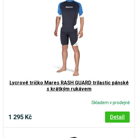
p
r
i
o
s
d
p
u
r
k
o
t
d
ů
u
k
Lycrové tričko Mares RASH GUARD trilastic pánské
t
s krátkým rukávem
ů
Skladem v prodejně
1 295 Kč
Detail