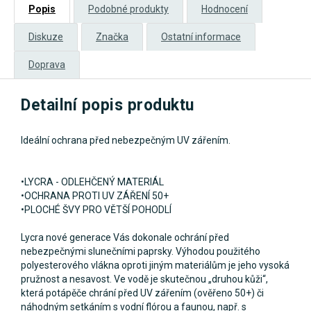
Popis
Podobné produkty
Hodnocení
Diskuze
Značka
Ostatní informace
Doprava
Detailní popis produktu
Ideální ochrana před nebezpečným UV zářením.
•
LYCRA - ODLEHČENÝ MATERIÁL
•
OCHRANA PROTI UV ZÁŘENÍ 50+
•
PLOCHÉ ŠVY PRO VĚTŠÍ POHODLÍ
Lycra nové generace Vás dokonale ochrání před
nebezpečnými slunečními paprsky. Výhodou použitého
polyesterového vlákna oproti jiným materiálům je jeho vysoká
pružnost a nesavost. Ve vodě je skutečnou „druhou kůži“,
která potápěče chrání před UV zářením (ověřeno 50+) či
náhodným setkáním s vodní flórou a faunou, např. s