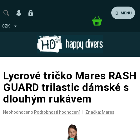
Přejít
na
MENU
obsah
Nákupní
CZK
košík
Lycrové tričko Mares RASH
GUARD trilastic dámské s
dlouhým rukávem
Průměrné
Neohodnoceno
Podrobnosti hodnocení
Značka:
Mares
hodnocení
produktu
je
0,0