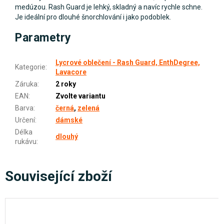
medúzou. Rash Guard je lehký, skladný a navíc rychle schne.
Je ideální pro dlouhé šnorchlování i jako podoblek.
Parametry
Lycrové oblečení - Rash Guard, EnthDegree,
Kategorie
:
Lavacore
Záruka
:
2 roky
EAN
:
Zvolte variantu
Barva
:
černá
,
zelená
Určení
:
dámské
Délka
dlouhý
rukávu
:
Související zboží