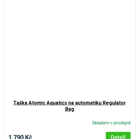
z
5
hvězdiček.
Taška Atomic Aquatics na automatiku Regulator
Bag
Skladem v prodejně
1 790 Kč
Detail