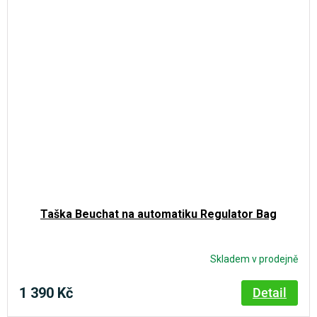
Taška Beuchat na automatiku Regulator Bag
Skladem v prodejně
Průměrné
hodnocení
produktu
1 390 Kč
Detail
je
5,0