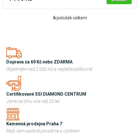
6
položek celkem
O
v
l
á
d
a
Doprava za 69 Kč nebo ZDARMA
c
Objednejte nad 2 000 Kč a neplaťte poštovné
í
p
r
Certifikované SSI DIAMOND CENTRUM
v
Jsme na trhu více než 20 let
k
y
Kamenná prodejna Praha 7
v
Rádi vám osobně poradíme s výběrem
ý