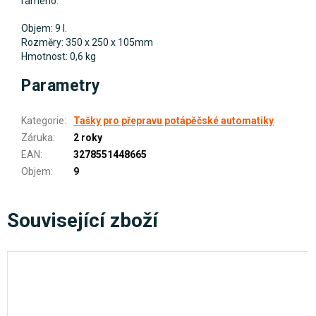
rameno.
Objem: 9 l.
Rozměry: 350 x 250 x 105mm
Hmotnost: 0,6 kg
Parametry
Kategorie
:
Tašky pro přepravu potápěčské automatiky
Záruka
:
2 roky
EAN
:
3278551448665
Objem
:
9
Související zboží