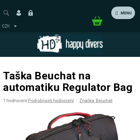
Přejít
na
MENU
obsah
Nákupní
CZK
košík
Taška Beuchat na
automatiku Regulator Bag
Průměrné
1 hodnocení
Podrobnosti hodnocení
Značka:
Beuchat
hodnocení
produktu
je
5,0
z
5