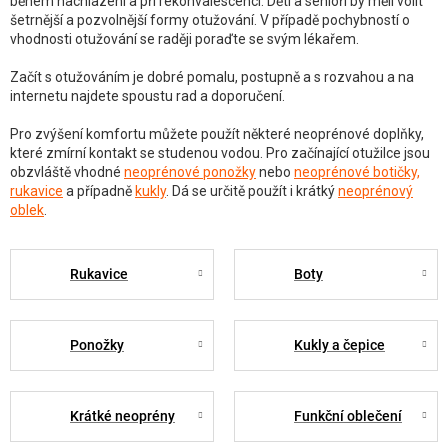
během nachlazení a při rekonvalescenci. Děti a senioři by měli volit
šetrnější a pozvolnější formy otužování. V případě pochybností o
vhodnosti otužování se raději poraďte se svým lékařem.
Začít s otužováním je dobré pomalu, postupně a s rozvahou a na
internetu najdete spoustu rad a doporučení.
Pro zvýšení komfortu můžete použít některé neoprénové doplňky,
které zmírní kontakt se studenou vodou. Pro začínající otužilce jsou
obzvláště vhodné
neoprénové ponožky
nebo
neoprénové botičky,
rukavice
a případně
kukly
. Dá se určitě použít i krátký
neoprénový
oblek
.
Rukavice
Boty
Ponožky
Kukly a čepice
Krátké neoprény
Funkční oblečení