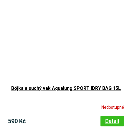
Bójka a suchý vak Aqualung SPORT IDRY BAG 15L
Nedostupné
590 Kč
Detail