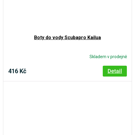
Boty do vody Scubapro Kailua
Skladem v prodejně
Průměrné
hodnocení
produktu
416 Kč
Detail
je
5,0
z
5
hvězdiček.