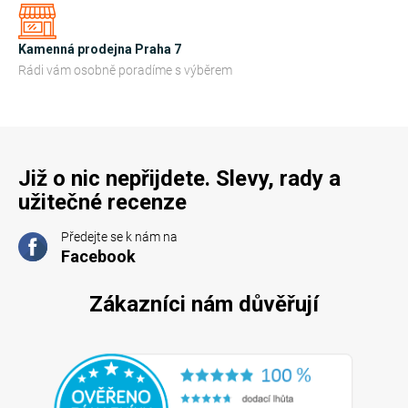
v
ý
Kamenná prodejna Praha 7
p
Rádi vám osobně poradíme s výběrem
i
s
u
Již o nic nepřijdete. Slevy, rady a
užitečné recenze
Předejte se k nám na
Facebook
Zákazníci nám důvěřují