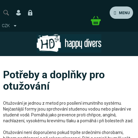
Přejít
na
MENU
obsah
Nákupní
CZK
košík
Potřeby a doplňky pro
otužování
Otužování je jednou z metod pro posílení imunitního systému.
Nejčastější formy jsou sprchování studenou vodou nebo plavání ve
studené vodě. Pomáhá jako prevence proti chřipce, angíně,
nachlazení, vysokému krevnímu tlaku a pomáhá i při bolestech zad.
Otužování není doporučeno pokud trpíte srdečními chorobami,