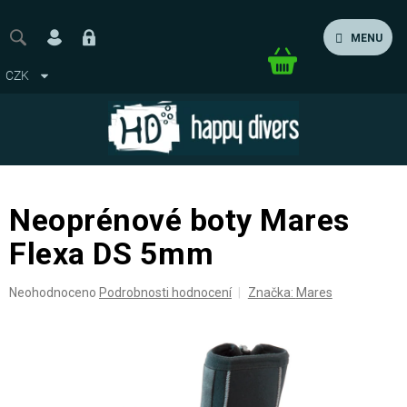
Přejít
na
MENU
obsah
Nákupní
CZK
košík
Neoprénové boty Mares
Flexa DS 5mm
Průměrné
Neohodnoceno
Podrobnosti hodnocení
Značka:
Mares
hodnocení
produktu
je
0,0
z
5