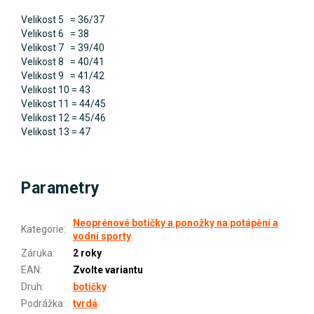
Velikost 5 = 36/37
Velikost 6 = 38
Velikost 7 = 39/40
Velikost 8 = 40/41
Velikost 9 = 41/42
Velikost 10 = 43
Velikost 11 = 44/45
Velikost 12 = 45/46
Velikost 13 = 47
Parametry
Neoprénové botičky a ponožky na potápění a
Kategorie
:
vodní sporty
Záruka
:
2 roky
EAN
:
Zvolte variantu
Druh
:
botičky
Podrážka
:
tvrdá