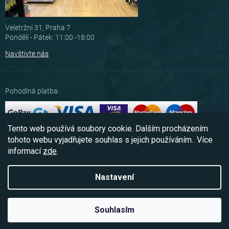
Veletržní 31, Praha 7
Pondělí - Pátek: 11:00 -18:00
Navštivte nás
Pohodlná platba:
Tento web používá soubory cookie. Dalším procházením
Možnosti dopravy:
tohoto webu vyjadřujete souhlas s jejich používáním.. Více
informací
zde
.
Nastavení
Copyright 2026
Scubashop.cz
. Všechna práva vyhrazena.
Souhlasím
Vytvořil Shoptet