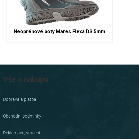
Neoprénové boty Mares Flexa DS 5mm
Z
á
Vše o nákupu
p
a
Doprava a platba
t
í
Obchodní podmínky
Reklamace, vrácení