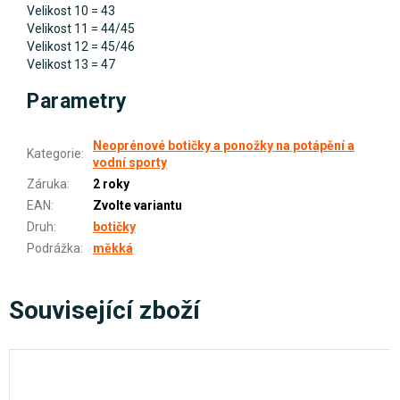
Velikost 10 = 43
Velikost 11 = 44/45
Velikost 12 = 45/46
Velikost 13 = 47
Parametry
Neoprénové botičky a ponožky na potápění a
Kategorie
:
vodní sporty
Záruka
:
2 roky
EAN
:
Zvolte variantu
Druh
:
botičky
Podrážka
:
měkká
Související zboží