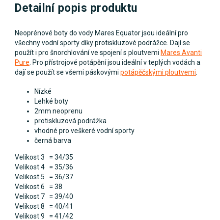
Detailní popis produktu
Neoprénové boty do vody Mares Equator jsou ideální pro
všechny vodní sporty díky protiskluzové podrážce. Dají se
použít i pro šnorchlování ve spojení s ploutvemi
Mares Avanti
Pure
. Pro přístrojové potápění jsou ideální v teplých vodách a
dají se použít se všemi páskovými
potápěčskými ploutvemi
.
Nízké
Lehké boty
2mm neoprenu
protiskluzová podrážka
vhodné pro veškeré vodní sporty
černá barva
Velikost 3 = 34/35
Velikost 4 = 35/36
Velikost 5 = 36/37
Velikost 6 = 38
Velikost 7 = 39/40
Velikost 8 = 40/41
Velikost 9 = 41/42