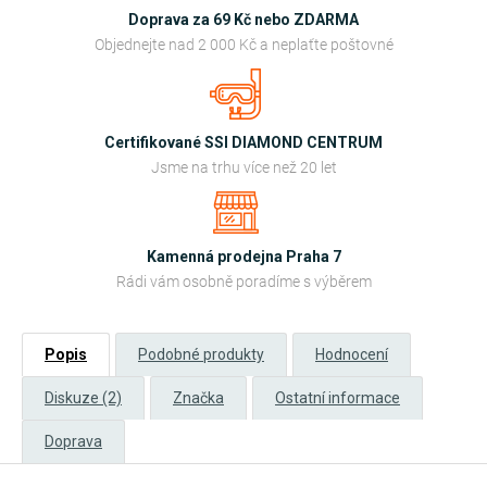
Doprava za 69 Kč nebo ZDARMA
Objednejte nad 2 000 Kč a neplaťte poštovné
Certifikované SSI DIAMOND CENTRUM
Jsme na trhu více než 20 let
Kamenná prodejna Praha 7
Rádi vám osobně poradíme s výběrem
Popis
Podobné produkty
Hodnocení
Diskuze (2)
Značka
Ostatní informace
Doprava