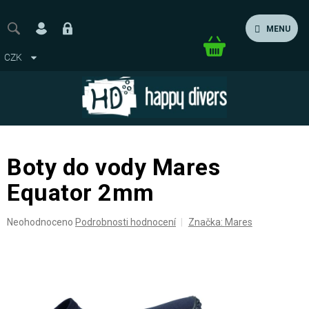
Přejít
na
MENU
obsah
Nákupní
CZK
košík
Boty do vody Mares
Equator 2mm
Průměrné
Neohodnoceno
Podrobnosti hodnocení
Značka:
Mares
hodnocení
produktu
je
0,0
z
5