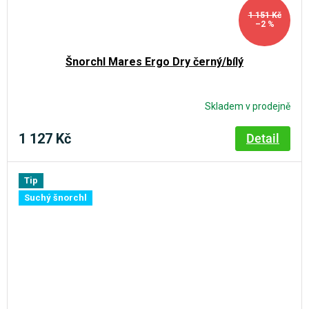
1 151 Kč
–2 %
Šnorchl Mares Ergo Dry černý/bílý
Skladem v prodejně
1 127 Kč
Detail
Tip
Suchý šnorchl