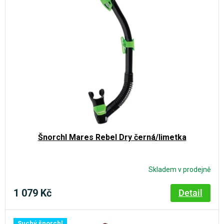
Šnorchl Mares Rebel Dry černá/limetka
Skladem v prodejně
1 079 Kč
Detail
Suchý šnorchl