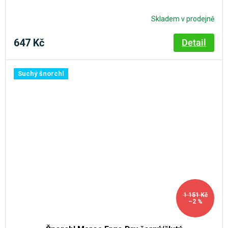
Skladem v prodejně
647 Kč
Detail
Suchý šnorchl
1 151 Kč
–2 %