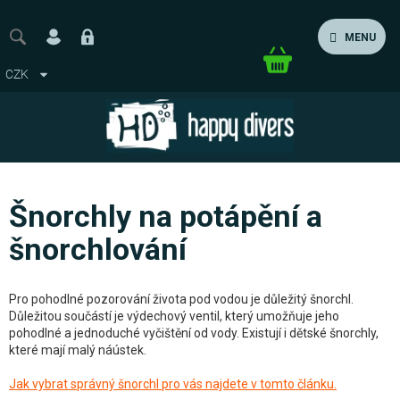
Přejít
na
MENU
obsah
Nákupní
CZK
košík
Šnorchly na potápění a
šnorchlování
Pro pohodlné pozorování života pod vodou je důležitý šnorchl.
Důležitou součástí je výdechový ventil, který umožňuje jeho
pohodlné a jednoduché vyčištění od vody. Existují i dětské šnorchly,
které mají malý náústek.
Jak vybrat správný šnorchl pro vás najdete v tomto článku.