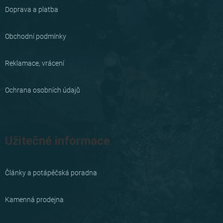
a
Doprava a platba
t
í
Obchodní podmínky
Reklamace, vrácení
Ochrana osobních údajů
Užitečné informace
Články a potápěčská poradna
Kamenná prodejna