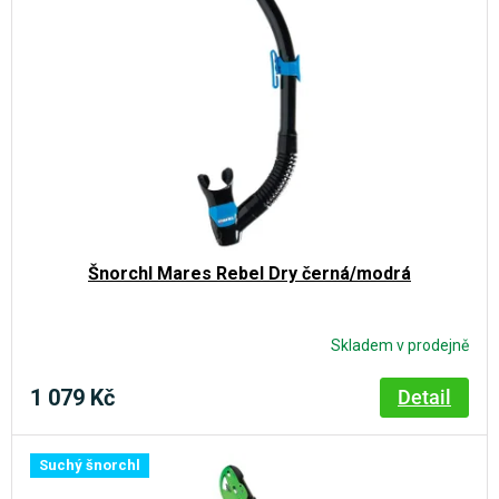
r
i
o
s
d
p
u
r
k
o
t
d
ů
u
k
Šnorchl Mares Rebel Dry černá/modrá
t
ů
Skladem v prodejně
1 079 Kč
Detail
Suchý šnorchl