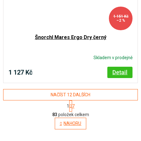
1 151 Kč
–2 %
Šnorchl Mares Ergo Dry černý
Skladem v prodejně
1 127 Kč
Detail
NAČÍST 12 DALŠÍCH
S
1
7
t
O
r
83
položek celkem
á
v
NAHORU
n
l
k
o
á
v