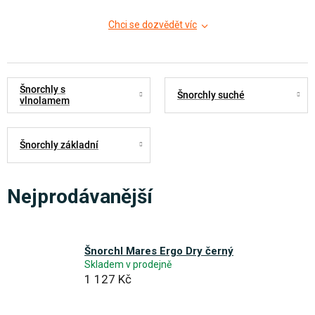
Chci se dozvědět víc
Šnorchly s
Šnorchly suché
vlnolamem
Šnorchly základní
Nejprodávanější
Šnorchl Mares Ergo Dry černý
Skladem v prodejně
1 127 Kč