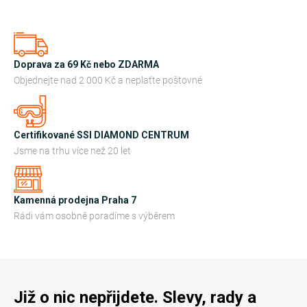
d
á
n
a
í
c
í
Doprava za 69 Kč nebo ZDARMA
p
Objednejte nad 2 000 Kč a neplaťte poštovné
r
v
k
Certifikované SSI DIAMOND CENTRUM
y
Jsme na trhu více než 20 let
v
ý
Kamenná prodejna Praha 7
p
Rádi vám osobně poradíme s výběrem
i
s
u
Již o nic nepřijdete. Slevy, rady a