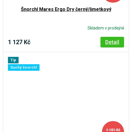
Šnorchl Mares Ergo Dry černý/limetkový
Skladem v prodejně
1 127 Kč
Detail
Tip
Suchý šnorchl
1 151 Kč