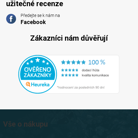
užitečné recenze
Předejte se k nám na
Facebook
Zákazníci nám důvěřují
Z
á
Vše o nákupu
p