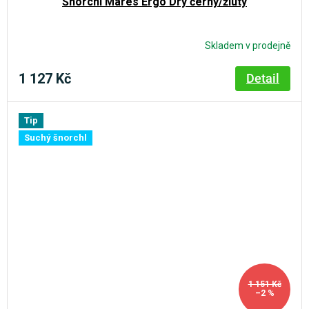
Šnorchl Mares Ergo Dry černý/žlutý
Skladem v prodejně
1 127 Kč
Detail
Tip
Suchý šnorchl
1 151 Kč
–2 %