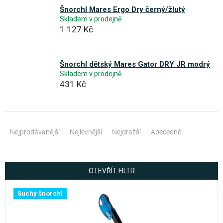
Šnorchl Mares Ergo Dry černý/žlutý
Skladem v prodejně
1 127 Kč
Šnorchl dětský Mares Gator DRY JR modrý
Skladem v prodejně
431 Kč
Ř
a
Nejprodávanější
Nejlevnější
Nejdražší
Abecedně
z
e
OTEVŘÍT FILTR
n
V
í
Suchý šnorchl
ý
p
p