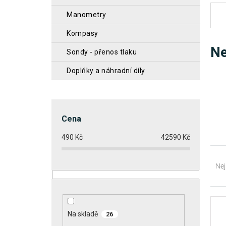
n
manometry
n
kompasy
í
Ne
sondy - přenos tlaku
p
doplňky a náhradní díly
a
n
e
l
Cena
490
Kč
42590
Kč
Ř
a
Nej
z
e
V
n
Na skladě
ý
26