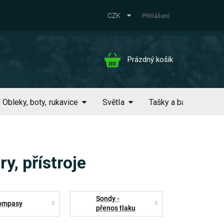
CZK
Přihlášení
Nákupní
Prázdný košík
košík
Obleky, boty, rukavice
Světla
Tašky a batohy
, přístroje
Sondy -
ompasy
přenos tlaku