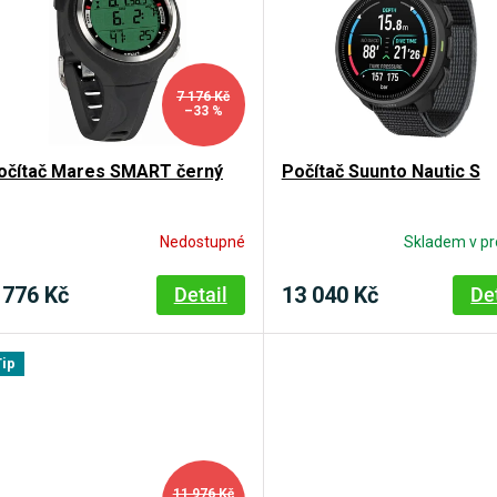
7 176 Kč
–33 %
očítač Mares SMART černý
Počítač Suunto Nautic S
Nedostupné
Skladem v pr
 776 Kč
13 040 Kč
Detail
De
Tip
11 976 Kč