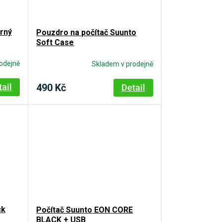
brný
Pouzdro na počítač Suunto
Soft Case
odejně
Skladem v prodejně
490 Kč
tail
Detail
ck
Počítač Suunto EON CORE
BLACK + USB