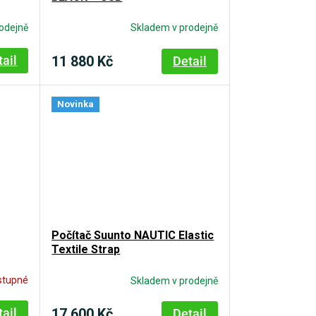
odejně
Skladem v prodejně
11 880 Kč
tail
Detail
Novinka
Počítač Suunto NAUTIC Elastic
Textile Strap
stupné
Skladem v prodejně
17 600 Kč
tail
Detail