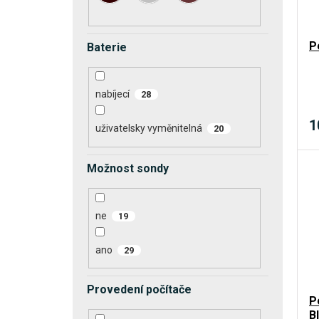
P
Baterie
nabíjecí
28
1
uživatelsky vyměnitelná
20
Možnost sondy
ne
19
ano
29
Provedení počítače
P
B