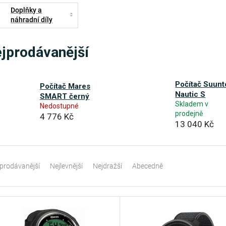
Doplňky a
náhradní díly
jprodávanější
Počítač Suunt
Počítač Mares
Nautic S
SMART černý
Skladem v
Nedostupné
prodejně
4 776 Kč
13 040 Kč
prodávanější
Nejlevnější
Nejdražší
Abecedně