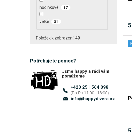
hodinkové
17
velké
31
5
Položek k zobrazení:
49
Potřebujete pomoc?
Jsme happy a rádi vám
pomůžeme
+420 251 564 098
P
info
@
happydivers.cz
5