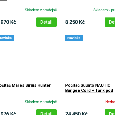
Skladem v prodejně
Skladem v pr
 970 Kč
8 250 Kč
Detail
De
Novinka
Novinka
očítač Mares Sirius Hunter
Počítač Suunto NAUTIC
Bungee Cord + Tank pod
Skladem v prodejně
Nedo
 976 Kč
24 450 Kč
Detail
De