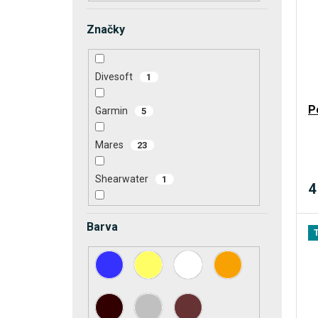
í
p
p
i
Značky
r
s
o
p
Divesoft
1
d
r
u
P
Garmin
o
5
k
d
Mares
23
t
u
ů
k
Shearwater
1
4
t
Suunto
19
ů
Barva