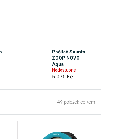
o
Počítač Suunto
ZOOP NOVO
Aqua
Nedostupné
5 970 Kč
49
položek celkem