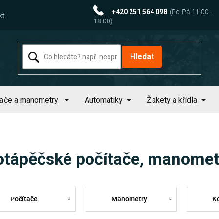
+420 251 564 098
kt
Hledat
tače a manometry
Automatiky
Žakety a křídla
otápěčské počítače, manometry
Počítače
Manometry
K