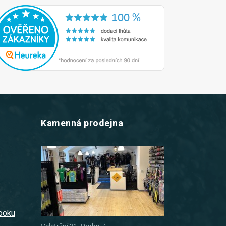
Kamenná prodejna
z
booku