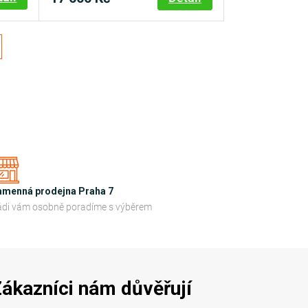
amenná prodejna Praha 7
di vám osobně poradíme s výběrem
ákazníci nám důvěřují