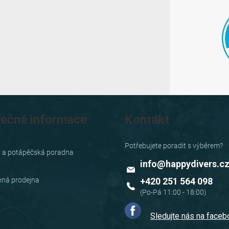
v
ý
p
i
s
u
tečné informace
Kontakt
y a potápěčská poradna
info
@
happydivers.c
ná prodejna
+420 251 564 098
Sledujte nás na face