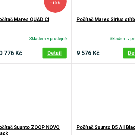
–10 %
očítač Mares QUAD CI
Počítač Mares Sirius stří
Skladem v prodejně
Skladem v pr
0 776 Kč
9 576 Kč
Detail
De
očítač Suunto ZOOP NOVO
Počítač Suunto D5 All Bla
lack