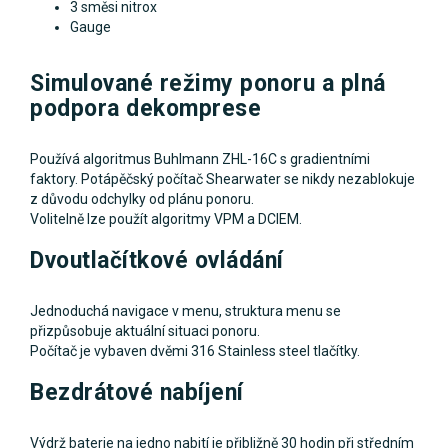
3 směsi nitrox
Gauge
Simulované režimy ponoru a plná
podpora dekomprese
Používá algoritmus Buhlmann ZHL-16C s gradientními
faktory. Potápěčský počítač Shearwater se nikdy nezablokuje
z důvodu odchylky od plánu ponoru.
Volitelně lze použít algoritmy VPM a DCIEM.
Dvoutlačítkové ovládání
Jednoduchá navigace v menu, struktura menu se
přizpůsobuje aktuální situaci ponoru.
Počítač je vybaven dvěmi 316 Stainless steel tlačítky.
Bezdrátové nabíjení
Výdrž baterie na jedno nabití je přibližně 30 hodin při středním