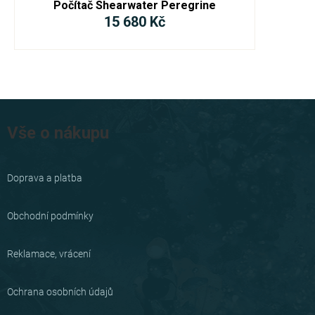
Počítač Shearwater Peregrine
15 680 Kč
Z
á
Vše o nákupu
p
a
Doprava a platba
t
í
Obchodní podmínky
Reklamace, vrácení
Ochrana osobních údajů