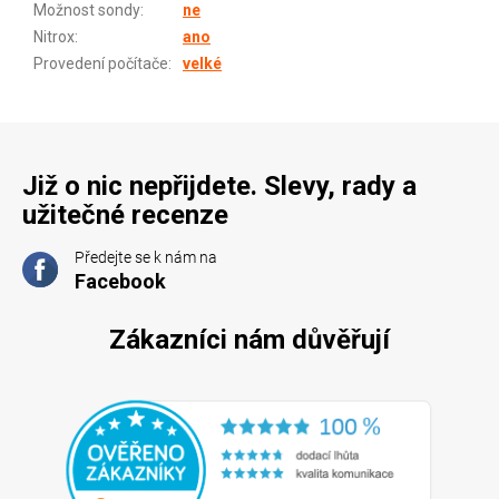
Možnost sondy
:
ne
Nitrox
:
ano
Provedení počítače
:
velké
Již o nic nepřijdete. Slevy, rady a
užitečné recenze
Předejte se k nám na
Facebook
Zákazníci nám důvěřují