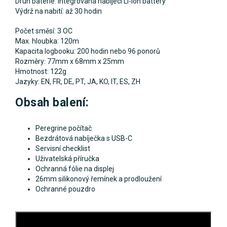
Druh baterie: Integrovaná nabíjecí Li-ion battery
Výdrž na nabití: až 30 hodin
Počet směsí: 3 OC
Max. hloubka: 120m
Kapacita logbooku: 200 hodin nebo 96 ponorů
Rozměry: 77mm x 68mm x 25mm
Hmotnost: 122g
Jazyky: EN, FR, DE, PT, JA, KO, IT, ES, ZH
Obsah balení:
Peregrine počítač
Bezdrátová nabíječka s USB-C
Servisní checklist
Uživatelská příručka
Ochranná fólie na displej
26mm silikonový řemínek a prodloužení
Ochranné pouzdro