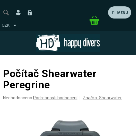
Přejít
na
MENU
obsah
Nákupní
CZK
košík
Počítač Shearwater
Peregrine
Průměrné
Neohodnoceno
Podrobnosti hodnocení
Značka:
Shearwater
hodnocení
produktu
je
0,0
z
5