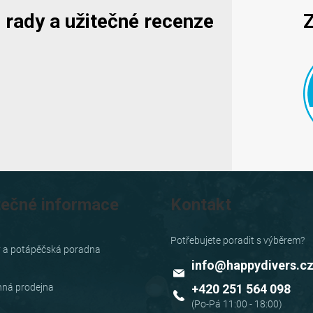
k
y, rady a užitečné recenze
Z
y
v
ý
p
i
s
u
tečné informace
Kontakt
y a potápěčská poradna
info
@
happydivers.c
ná prodejna
+420 251 564 098