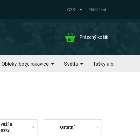
CZK
Přihlášení
Nákupní
Prázdný košík
košík
Obleky, boty, rukavice
Světla
Tašky a batohy
važí a
Ostatní
pasky