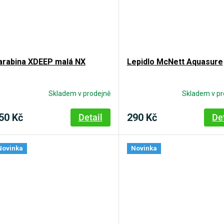
arabina XDEEP malá NX
Lepidlo McNett Aquasure
Skladem v prodejně
Skladem v pr
50 Kč
290 Kč
Detail
De
Novinka
Novinka