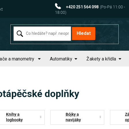
+420 251 564 098
kt
Hledat
tače a manometry
Automatiky
Žakety a křídla
otápěčské doplňky
Knihy a
Bójky a
Zá
logbooky
navijáky
o