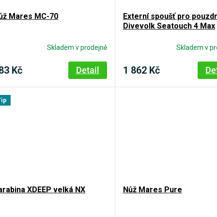
ůž Mares MC-70
Externí spoušť pro pouzd
Divevolk Seatouch 4 Max
Skladem v prodejně
Skladem v pr
83 Kč
1 862 Kč
Detail
De
Tip
arabina XDEEP velká NX
Nůž Mares Pure