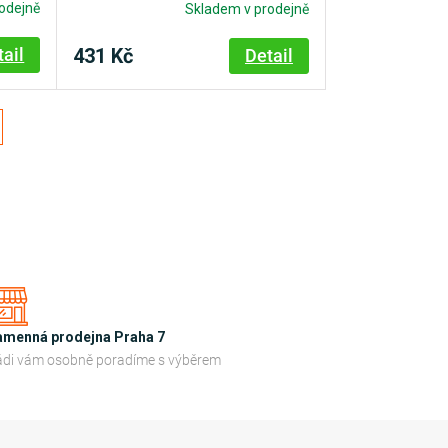
odejně
Skladem v prodejně
431 Kč
tail
Detail
amenná prodejna Praha 7
di vám osobně poradíme s výběrem