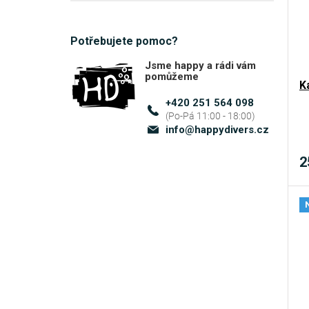
Finnsub
6
Potřebujete pomoc?
Fly
2
Jsme happy a rádi vám
Happy Divers
6
pomůžeme
K
+420 251 564 098
Mares
64
info
@
happydivers.cz
McNett
3
2
Oktopus
1
PADI
3
Polaris
1
Seac
2
Sopras
2