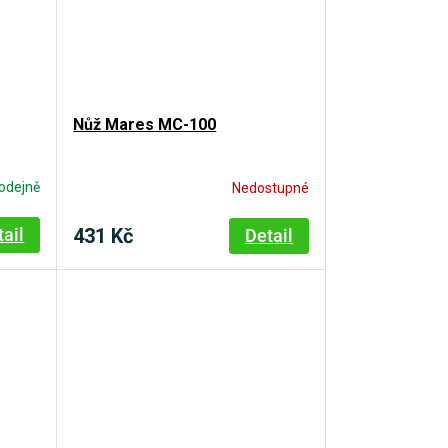
Nůž Mares MC-100
odejně
Nedostupné
431 Kč
tail
Detail