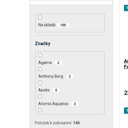
e
V
n
ý
í
p
Na skladě
105
p
i
r
s
o
Značky
p
d
r
u
A
o
Agama
2
F
k
d
Anthony Berg
2
t
u
ů
k
Apeks
5
2
t
Atomic Aquatics
2
ů
Divevolk
8
Položek k zobrazení:
146