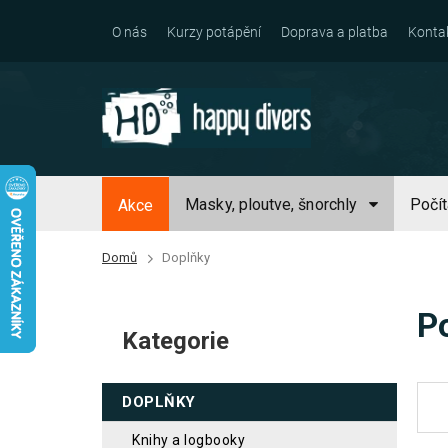
Přejít
na
O nás
Kurzy potápění
Doprava a platba
Konta
obsah
Masky, ploutve, šnorchly
Počí
Akce
Domů
Doplňky
P
P
o
Kategorie
Přeskočit
s
kategorie
t
DOPLŇKY
r
a
knihy a logbooky