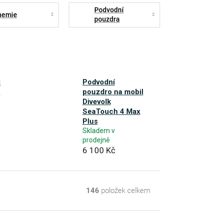
Podvodní
hemie
pouzdra
l
Podvodní
g
pouzdro na mobil
Divevolk
SeaTouch 4 Max
Plus
Skladem v
prodejně
6 100 Kč
146
položek celkem