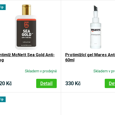
Tip
ntimlž McNett Sea Gold Anti-
Protimlžící gel Mares Ant
og
60ml
Skladem v prodejně
Skladem v pr
20 Kč
330 Kč
Detail
De
Tip