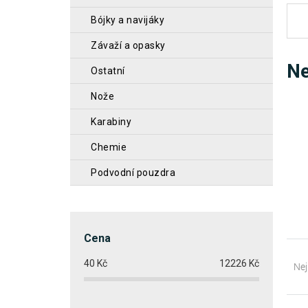
n
bójky a navijáky
n
závaží a opasky
í
Ne
ostatní
p
nože
a
n
karabiny
e
chemie
l
podvodní pouzdra
Cena
Ř
40
Kč
12226
Kč
a
Nej
z