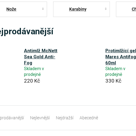
Nože
Karabiny
C
jprodávanější
Antimlž McNett
Protimlžící ge
Sea Gold Anti-
Mares Antifo
Fog
60ml
Skladem v
Skladem v
prodejně
prodejně
220 Kč
330 Kč
prodávanější
Nejlevnější
Nejdražší
Abecedně