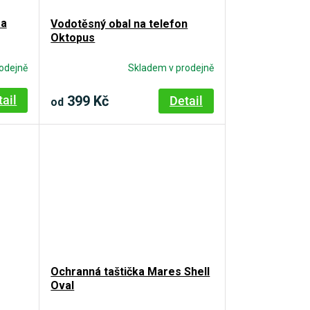
ra
Vodotěsný obal na telefon
Oktopus
odejně
Skladem v prodejně
399 Kč
tail
Detail
od
Ochranná taštička Mares Shell
Oval