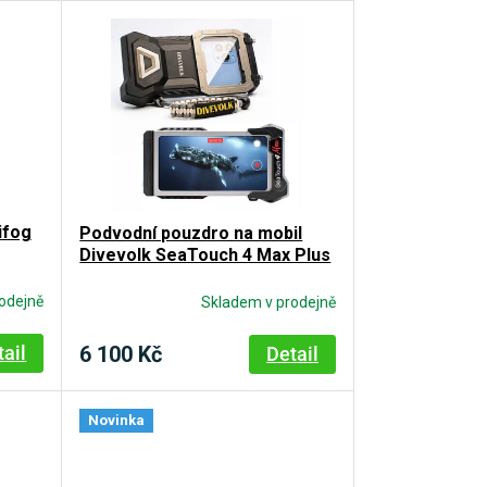
ifog
Podvodní pouzdro na mobil
Divevolk SeaTouch 4 Max Plus
odejně
Skladem v prodejně
6 100 Kč
tail
Detail
Novinka