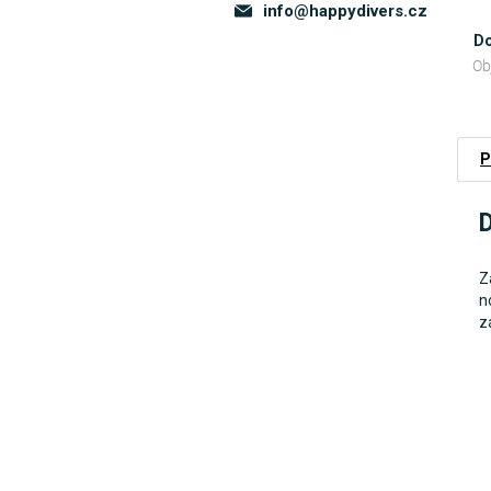
info
@
happydivers.cz
Do
Ob
P
D
Z
n
z