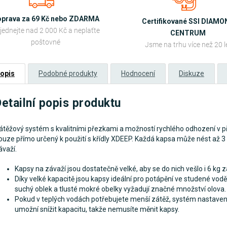
prava za 69 Kč nebo ZDARMA
Certifikované SSI DIAM
jednejte nad 2 000 Kč a neplaťte
CENTRUM
poštovné
Jsme na trhu více než 20 l
opis
Podobné produkty
Hodnocení
Diskuze
etailní popis produktu
átěžový systém s kvalitními přezkami a možností rychlého odhození v p
ouze přímo určený k použití s křídly XDEEP. Každá kapsa může nést až 3
ávaží.
Kapsy na závaží jsou dostatečně velké, aby se do nich vešlo i 6 kg z
Díky velké kapacitě jsou kapsy ideální pro potápění ve studené vodě
suchý oblek a tlusté mokré obelky vyžadují značné množství olova.
Pokud v teplých vodách potřebujete menší zátěž, systém nastave
umožní snížit kapacitu, takže nemusíte měnit kapsy.