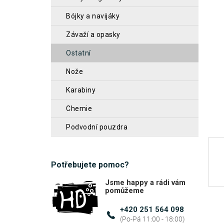
z
n
bójky a navijáky
5
n
hvěz
závaží a opasky
í
ostatní
p
a
nože
n
karabiny
e
chemie
l
podvodní pouzdra
Potřebujete pomoc?
Jsme happy a rádi vám
pomůžeme
+420 251 564 098