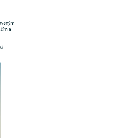
baveným
ažím a
si