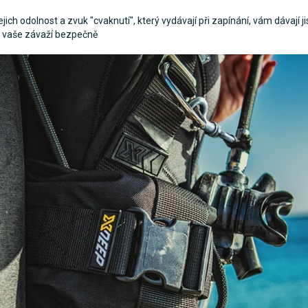
ejich odolnost a zvuk "cvaknutí", který vydávají při zapínání, vám dávají ji
e vaše závaží bezpečně