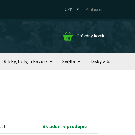
CZK
Přihlášení
Nákupní
Prázdný košík
košík
Obleky, boty, rukavice
Světla
Tašky a batohy
M
Skladem v prodejně
st: