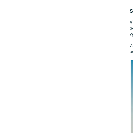
S
V
p
v
Z
u