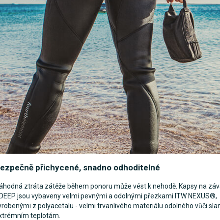
ezpečně přichycené, snadno odhoditelné
áhodná ztráta zátěže během ponoru může vést k nehodě. Kapsy na záv
DEEP jsou vybaveny velmi pevnými a odolnými přezkami ITW NEXUS®,
yrobenými z polyacetalu - velmi trvanlivého materiálu odolného vůči sla
xtrémním teplotám.