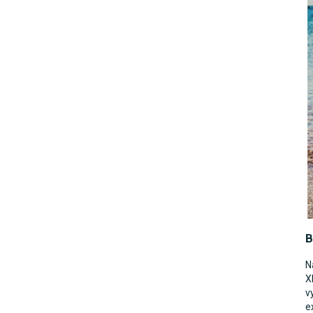
B
N
X
v
e