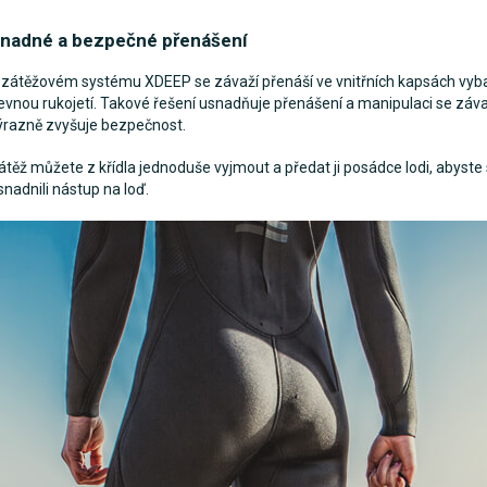
nadné a bezpečné přenášení
 zátěžovém systému XDEEP se závaží přenáší ve vnitřních kapsách vy
evnou rukojetí. Takové řešení usnadňuje přenášení a manipulaci se záv
ýrazně zvyšuje bezpečnost.
átěž můžete z křídla jednoduše vyjmout a předat ji posádce lodi, abyste 
snadnili nástup na loď.