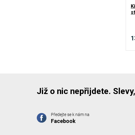
K
s
1
Již o nic nepřijdete. Slev
Předejte se k nám na
Facebook