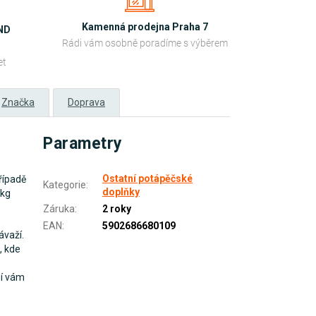
Kamenná prodejna Praha 7
OND
Rádi vám osobně poradíme s výběrem
et
Značka
Doprava
Parametry
Ostatní potápěčské
řípadě
Kategorie
:
doplňky
 kg
Záruka
:
2 roky
EAN
:
5902686680109
ávaží.
, kde
ní vám