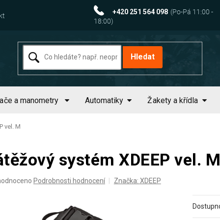
+420 251 564 098
kt
Hledat
tače a manometry
Automatiky
Žakety a křídla
 vel. M
átěžový systém XDEEP vel. 
ěrné
hodnoceno
Podrobnosti hodnocení
Značka:
XDEEP
ocení
uktu
Dostupno