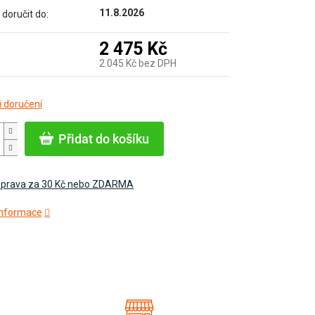
11.8.2026
oručit do:
2 475 Kč
2 045 Kč bez DPH
Měrná
 doručení
cena:
Přidat do košíku
prava za 30 Kč nebo ZDARMA
 informace