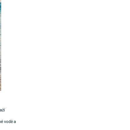
aží
né vodě a