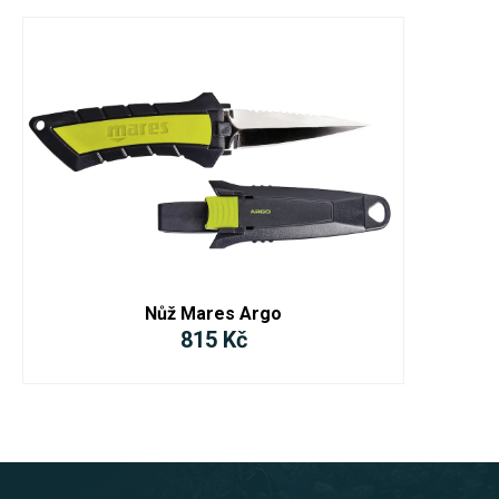
Nůž Mares Argo
815 Kč
Z