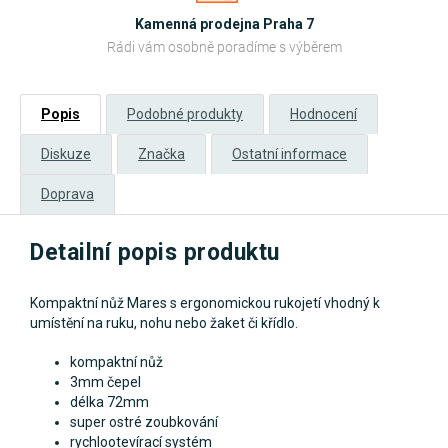
Kamenná prodejna Praha 7
Rádi vám osobně poradíme s výběrem
Popis
Podobné produkty
Hodnocení
Diskuze
Značka
Ostatní informace
Doprava
Detailní popis produktu
Kompaktní nůž Mares s ergonomickou rukojetí vhodný k
umístění na ruku, nohu nebo žaket či křídlo.
kompaktní nůž
3mm čepel
délka 72mm
super ostré zoubkování
rychlootevírací systém