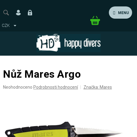
Přejít
na
MENU
obsah
Nákupní
CZK
košík
Nůž Mares Argo
Průměrné
Neohodnoceno
Podrobnosti hodnocení
Značka:
Mares
hodnocení
produktu
je
0,0
z
5
hvězdiček.