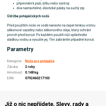
připevnění k paži, lýtku nebo výstroji
dva nastavitelné, elestické pásky na suchý zip
Údržba potápěčských nožů
Před použitím nože ve vodě naneste na čepel tenkou vrstvu
silikonové vazelíny nebo silikonového oleje, který ochrání
povrch před korozí. Po každém použití nůž opláchněte
sladkou vodou a vysušte jej. Tím zabráníte případné korozi.
Parametry
Kategorie
:
Nože pro potápěče
Záruka
:
2 roky
Hmotnost
:
0.148 kg
EAN
:
0792460217103
Již o nic nepřijdete. Slevy, rady a