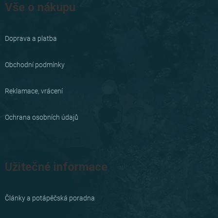
á
Vše o nákupu
p
a
Doprava a platba
t
í
Obchodní podmínky
Reklamace, vrácení
Ochrana osobních údajů
Užitečné informace
Články a potápěčská poradna