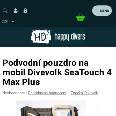
Přejít
na
MENU
obsah
Nákupní
CZK
košík
Podvodní pouzdro na
mobil Divevolk SeaTouch 4
Max Plus
Průměrné
Neohodnoceno
Podrobnosti hodnocení
Značka:
Divevolk
hodnocení
produktu
je
0,0