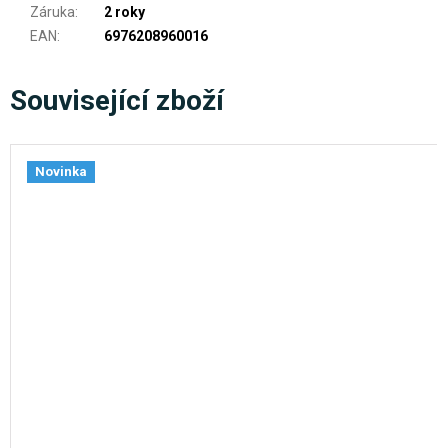
Záruka
:
2 roky
EAN
:
6976208960016
Související zboží
Novinka