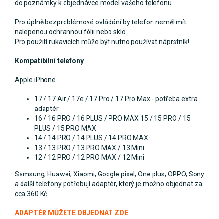
do poznámky k objednávce model vašeho telefonu.
Pro úplně bezproblémové ovládání by telefon neměl mít
nalepenou ochrannou fólii nebo sklo.
Pro použití rukavicích může být nutno používat náprstník!
Kompatibilní telefony
Apple iPhone
17 / 17 Air / 17e / 17 Pro / 17 Pro Max - potřeba extra
adaptér
16 / 16 PRO / 16 PLUS / PRO MAX
15 / 15 PRO / 15
PLUS / 15 PRO MAX
14 / 14 PRO / 14 PLUS / 14 PRO MAX
13 / 13 PRO / 13 PRO MAX / 13 Mini
12 / 12 PRO / 12 PRO MAX / 12 Mini
Samsung, Huawei, Xiaomi, Google pixel, One plus, OPPO, Sony
a další telefony potřebují adaptér, který je možno objednat za
cca 360 Kč.
ADAPTÉR MŮŽETE OBJEDNAT ZDE