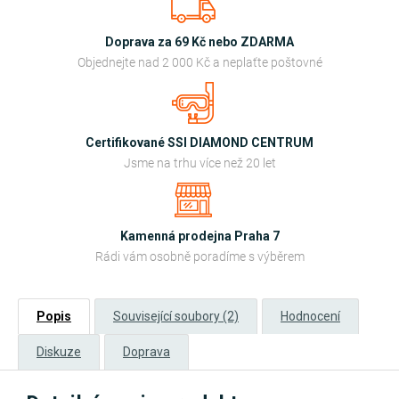
Doprava za 69 Kč nebo ZDARMA
Objednejte nad 2 000 Kč a neplaťte poštovné
Certifikované SSI DIAMOND CENTRUM
Jsme na trhu více než 20 let
Kamenná prodejna Praha 7
Rádi vám osobně poradíme s výběrem
Popis
Související soubory (2)
Hodnocení
Diskuze
Doprava