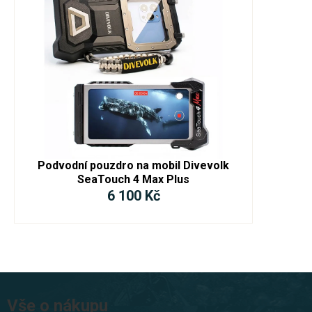
Podvodní pouzdro na mobil Divevolk
SeaTouch 4 Max Plus
6 100 Kč
Z
á
Vše o nákupu