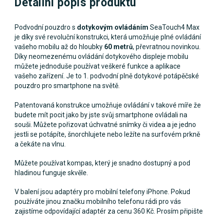
Detailní popis produktu
Podvodní pouzdro s
dotykovým ovládáním
SeaTouch4 Max
je díky své revoluční konstrukci, která umožňuje plné ovládání
vašeho mobilu až do hloubky
60 metrů
, převratnou novinkou.
Díky neomezenému ovládání dotykového displeje mobilu
můžete jednoduše používat veškeré funkce a aplikace
vašeho zařízení. Je to 1. podvodní plně dotykové potápěčské
pouzdro pro smartphone na světě.
Patentovaná konstrukce umožňuje ovládání v takové míře že
budete mít pocit jako by jste svůj smartphone ovládali na
souši. Můžete pořizovat úchvatné snímky či videa a je jedno
jestli se potápíte, šnorchlujete nebo ležíte na surfovém prkně
a čekáte na vlnu.
Můžete používat kompas, který je snadno dostupný a pod
hladinou funguje skvěle.
V balení jsou adaptéry pro mobilní telefony iPhone. Pokud
používáte jinou značku mobilního telefonu rádi pro vás
zajistíme odpovídající adaptér za cenu 360 Kč. Prosím připište