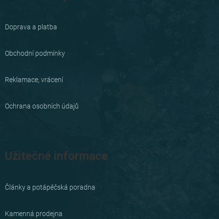
p
a
Doprava a platba
t
í
Obchodní podmínky
Reklamace, vrácení
Ochrana osobních údajů
Užitečné informace
Články a potápěčská poradna
Kamenná prodejna