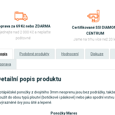
prava za 69 Kč nebo ZDARMA
Certifikované SSI DIAM
jednejte nad 2 000 Kč a neplaťte
CENTRUM
poštovné
Jsme na trhu více než 20 l
opis
Podobné produkty
Hodnocení
Diskuze
oprava
etailní popis produktu
otápěčské ponožky z dvojitého 3mm neoprenu jsou bez podrážky, takže 
oužít do obou typů ploutví (botičkové i páskové) nebo jako spodní vrstvu 
výrazněné švy jsou šité a lepené.
Ponožky Mares