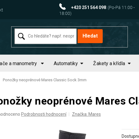
+420 251 564 098
kt
Hledat
tače a manometry
Automatiky
Žakety a křídla
Ponožky neoprénové Mares Classic Sock 3mm
onožky neoprénové Mares C
ěrné
hodnoceno
Podrobnosti hodnocení
Značka:
Mares
ocení
uktu
Dostupno