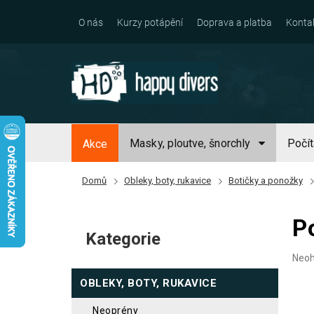
Přejít
na
O nás
Kurzy potápění
Doprava a platba
Konta
obsah
Masky, ploutve, šnorchly
Počí
Akce
Domů
Obleky, boty, rukavice
Botičky a ponožky
P
P
o
Kategorie
Přeskočit
s
kategorie
Prům
Neo
t
hodn
OBLEKY, BOTY, RUKAVICE
prod
r
je
a
0,0
neoprény