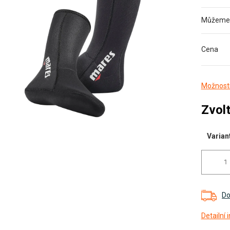
Můžeme d
diček.
Cena
Možnosti
Zvolt
Varian
Do
Detailní