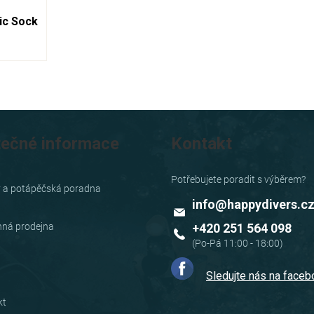
ic Sock
tečné informace
Kontakt
y a potápěčská poradna
info
@
happydivers.c
ná prodejna
+420 251 564 098
Sledujte nás na face
kt