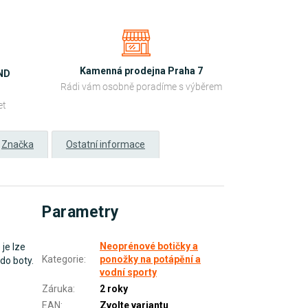
Kamenná prodejna Praha 7
OND
Rádi vám osobně poradíme s výběrem
et
Značka
Ostatní informace
Parametry
Neoprénové botičky a
je lze
Kategorie
:
ponožky na potápění a
do boty.
vodní sporty
Záruka
:
2 roky
EAN
:
Zvolte variantu