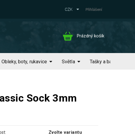
CZK
Přihlášení
Nákupní
Prázdný košík
košík
Obleky, boty, rukavice
Světla
Tašky a batohy
lassic Sock 3mm
Zvolte variantu
st: