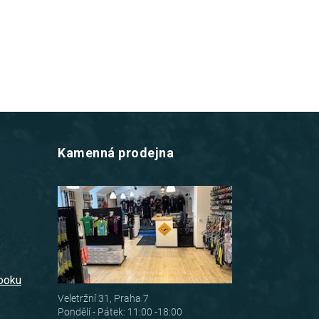
Kamenná prodejna
z
booku
Veletržní 31, Praha 7
Pondělí - Pátek: 11:00 -18:00