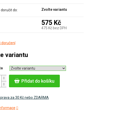
Zvolte variantu
oručit do:
575 Kč
475 Kč bez DPH
Měrná
 doručení
cena:
e variantu
ta
Přidat do košíku
prava za 30 Kč nebo ZDARMA
 informace