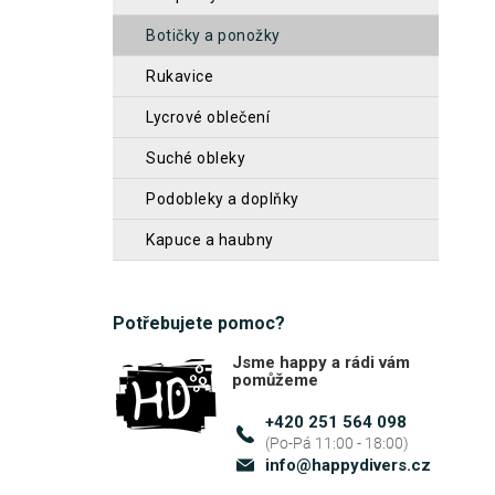
z
n
botičky a ponožky
5
n
hvěz
rukavice
í
lycrové oblečení
p
a
suché obleky
n
podobleky a doplňky
e
kapuce a haubny
l
Potřebujete pomoc?
Jsme happy a rádi vám
pomůžeme
+420 251 564 098
info
@
happydivers.cz