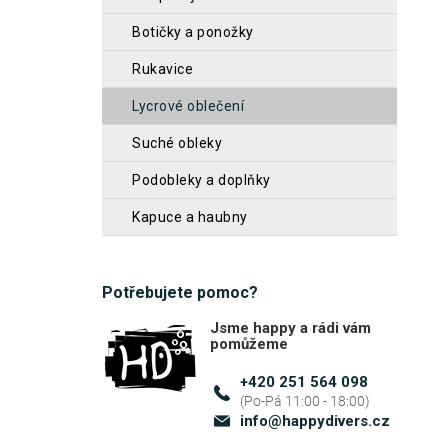
je
n
0,0
botičky a ponožky
z
n
rukavice
5
í
hvěz
lycrové oblečení
p
a
suché obleky
n
podobleky a doplňky
e
kapuce a haubny
l
Potřebujete pomoc?
Jsme happy a rádi vám
pomůžeme
+420 251 564 098
info
@
happydivers.cz