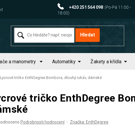
+420 251 564 098
kt
Hledat
tače a manometry
Automatiky
Žakety a křídla
Lycrové tričko EnthDegree Bombora, dlouhý rukáv, dámské
ycrové tričko EnthDegree Bom
ámské
ěrné
hodnoceno
Podrobnosti hodnocení
Značka:
EnthDegree
ocení
uktu