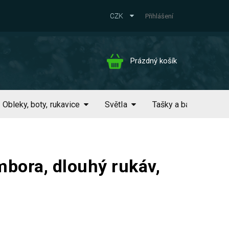
CZK
Přihlášení
Nákupní
Prázdný košík
košík
Obleky, boty, rukavice
Světla
Tašky a batohy
bora, dlouhý rukáv,