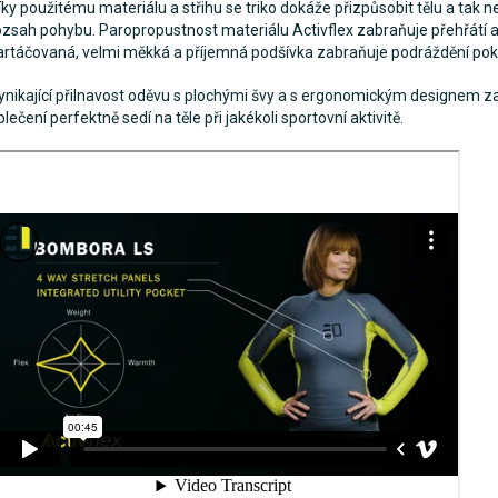
íky použitému materiálu a střihu se triko dokáže přizpůsobit tělu a tak
ozsah pohybu. Paropropustnost materiálu Activflex zabraňuje přehřátí a 
artáčovaná, velmi měkká a příjemná podšívka zabraňuje podráždění pok
ynikající přilnavost oděvu s plochými švy a s ergonomickým designem zaj
blečení perfektně sedí na těle při jakékoli sportovní aktivitě.