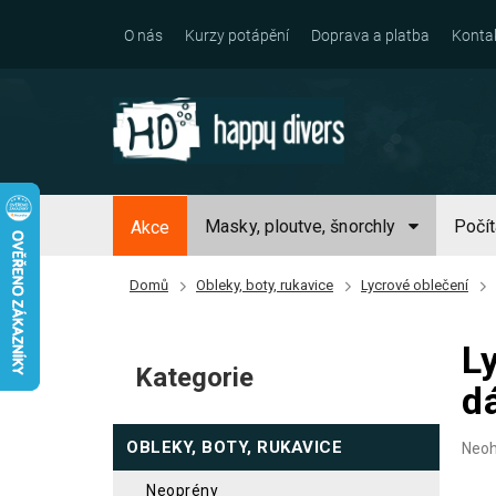
Přejít
na
O nás
Kurzy potápění
Doprava a platba
Konta
obsah
Masky, ploutve, šnorchly
Počí
Akce
Domů
Obleky, boty, rukavice
Lycrové oblečení
P
L
o
Kategorie
Přeskočit
s
d
kategorie
t
OBLEKY, BOTY, RUKAVICE
Prům
Neo
r
hodn
a
prod
neoprény