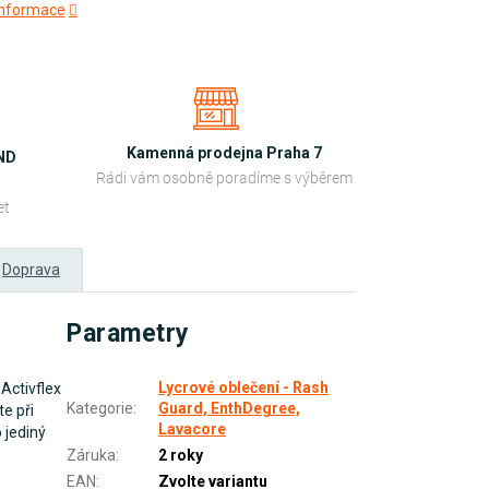
 informace
Kamenná prodejna Praha 7
OND
Rádi vám osobně poradíme s výběrem
et
Doprava
Parametry
Lycrové oblečení - Rash
Activflex
Kategorie
:
Guard, EnthDegree,
te při
Lavacore
 jediný
Záruka
:
2 roky
EAN
:
Zvolte variantu