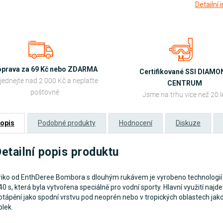
Detailní
prava za 69 Kč nebo ZDARMA
Certifikované SSI DIAM
jednejte nad 2 000 Kč a neplaťte
CENTRUM
poštovné
Jsme na trhu více než 20 l
opis
Podobné produkty
Hodnocení
Diskuze
etailní popis produktu
riko od EnthDeree Bombora s dlouhým rukávem je vyrobeno technologií 
40 s, která byla vytvořena speciálně pro vodní sporty. Hlavní využití najde
otápění jako spodní vrstvu pod neoprén nebo v tropických oblastech jako
blek.