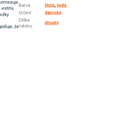
 neomezuje
Barva
:
žlutá
,
šedá
vnitřní,
Určení
:
dámské
ožky.
Délka
dlouhý
rukávu
:
išťuje, že