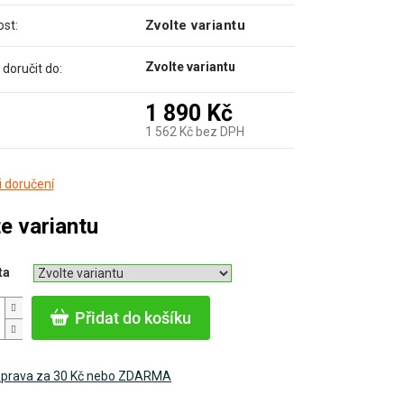
Zvolte variantu
st:
Zvolte variantu
oručit do:
1 890 Kč
1 562 Kč bez DPH
Měrná
 doručení
cena:
e variantu
ta
Přidat do košíku
prava za 30 Kč nebo ZDARMA