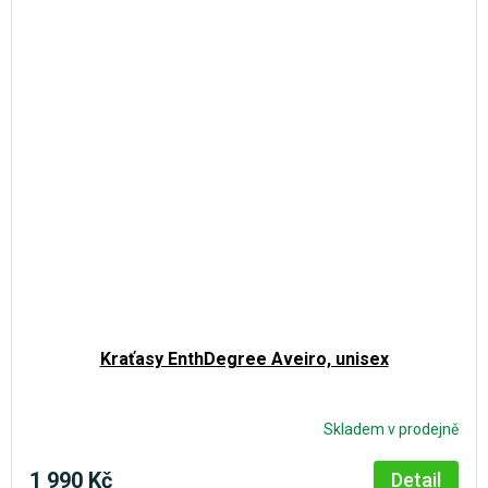
Kraťasy EnthDegree Aveiro, unisex
Skladem v prodejně
Průměrné
hodnocení
produktu
1 990 Kč
Detail