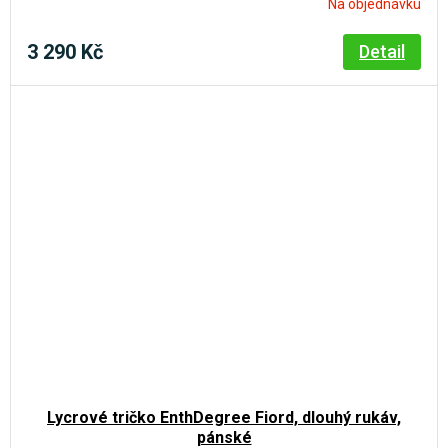
Na objednávku
3 290 Kč
Detail
Lycrové tričko EnthDegree Fiord, dlouhý rukáv,
pánské