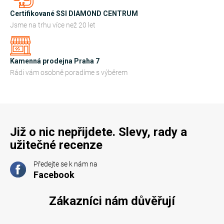
p
r
Certifikované SSI DIAMOND CENTRUM
v
Jsme na trhu více než 20 let
k
y
Kamenná prodejna Praha 7
v
Rádi vám osobně poradíme s výběrem
ý
p
i
s
u
Již o nic nepřijdete. Slevy, rady a
užitečné recenze
Předejte se k nám na
Facebook
Zákazníci nám důvěřují