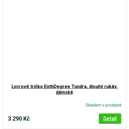
Lycrové tričko EnthDegree Tundra, dlouhý rukáv,
dámské
Skladem v prodejně
3 290 Kč
Detail