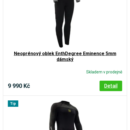
o
d
u
k
t
ů
Neoprénový oblek EnthDegree Eminence 5mm
dámský
Skladem v prodejně
9 990 Kč
Detail
Tip