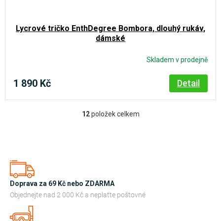
Lycrové tričko EnthDegree Bombora, dlouhý rukáv,
dámské
Skladem v prodejně
1 890 Kč
Detail
12
položek celkem
O
v
l
á
d
a
Doprava za 69 Kč nebo ZDARMA
c
Objednejte nad 2 000 Kč a neplaťte poštovné
í