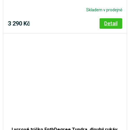
Skladem v prodejně
3 290 Kč
Detail
Lycrové tričko EnthDegree Tundra, dlouhý rukáv,