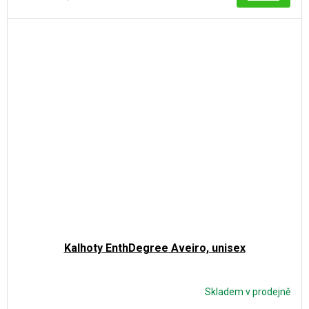
je
5,0
z
5
hvězdiček.
Kalhoty EnthDegree Aveiro, unisex
Skladem v prodejně
Průměrné
hodnocení