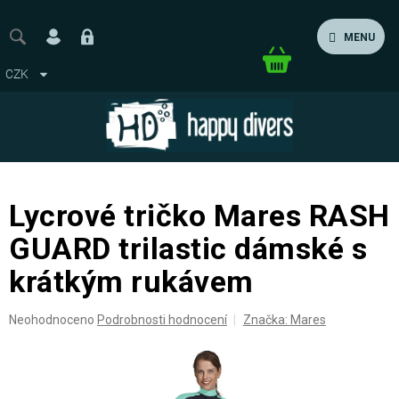
Přejít
na
MENU
obsah
Nákupní
CZK
košík
Lycrové tričko Mares RASH
GUARD trilastic dámské s
krátkým rukávem
Průměrné
Neohodnoceno
Podrobnosti hodnocení
Značka:
Mares
hodnocení
produktu
je
0,0