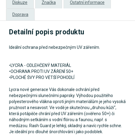
Diskuze
Značka
Ostatní informace
Doprava
Detailní popis produktu
Ideální ochrana před nebezpečným UV zářením.
•
LYCRA - ODLEHČENÝ MATERIÁL
•
OCHRANA PROTI UV ZÁŘENÍ 50+
•
PLOCHÉ ŠVY PRO VĚTŠÍ POHODLÍ
Lycra nové generace Vás dokonale ochrání před
nebezpečnými slunečními paprsky. Výhodou použitého
polyesterového vlákna oproti jiným materiálům je jeho vysoká
pružnost a nesavost. Ve vodě je skutečnou „druhou kůži“,
která potápěče chrání před UV zářením (ověřeno 50+) či
náhodným setkáním s vodní flórou a faunou, např. s
medúzou. Rash Guard je lehký, skladný a navíc rychle schne.
Je ideální pro dlouhé šnorchlování i jako podoblek.