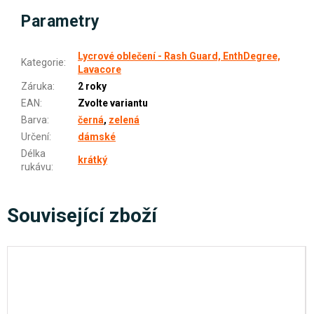
Parametry
Lycrové oblečení - Rash Guard, EnthDegree,
Kategorie
:
Lavacore
Záruka
:
2 roky
EAN
:
Zvolte variantu
Barva
:
černá
,
zelená
Určení
:
dámské
Délka
krátký
rukávu
:
Související zboží