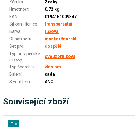
Záruka
:
2 roky
Hmotnost
:
0.72 kg
EAN
:
0194151009347
Silikon - lícnice
:
transparentní
Barva
:
růžová
Obsah setu
:
maska+šnorchl
Set pro
:
dospělé
Typ potápěčské
dvouzorníková
masky
:
Typ šnorchlu
:
vlnolam
Balení
:
sada
S ventilem
:
ANO
Související zboží
Tip