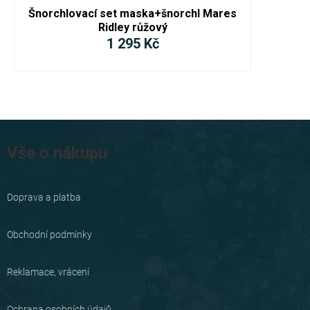
Šnorchlovací set maska+šnorchl Mares
Ridley růžový
1 295 Kč
Z
á
Vše o nákupu
p
a
Doprava a platba
t
í
Obchodní podmínky
Reklamace, vrácení
Ochrana osobních údajů