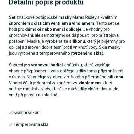
Detailní popis produktu
Set
značkové potápěčské
masky
Mares Ridley s kvalitním
šnorchlem
s
čistícím ventilem a vlnolamem
. Tento set se
hodí pro
dámské nebo menší obličeje
. Je vhodný pro
šnorchlování, ale samozřejmě se dá použít i pro přístrojové
potápění. Maska je vyrobena ze
silikonu
, který je příjemný pro
obličej a zároveň dobře těsní proti vniknutí vody. Skla masky
jsou vyrobena z temperovaného (
tvrzeného skla
).
Šnorchl je s
vrapovou hadicí
k náústku, která zajišťuje
vhodné přizpůsobení tvaru obličeje a díky tomu příjemně sedí
v ústech. Náustek je vyroben z měkkého příjemného
silikonu
.
V horní části je šnorchl zakončen tzv.
vlnolamem
, který
snižuje množství vody, které se může díky vlnám dostat do
vnitř při pobytu na hladině.
✅ Kvalitní silikon
✅ Temperovaná skla