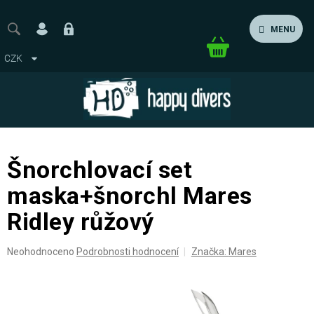
Přejít
na
MENU
obsah
Nákupní
CZK
košík
Šnorchlovací set
maska+šnorchl Mares
Ridley růžový
Průměrné
Neohodnoceno
Podrobnosti hodnocení
Značka:
Mares
hodnocení
produktu
je
0,0