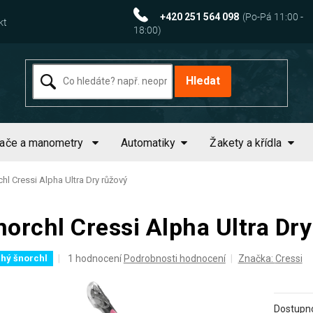
+420 251 564 098
kt
Hledat
tače a manometry
Automatiky
Žakety a křídla
hl Cressi Alpha Ultra Dry růžový
norchl Cressi Alpha Ultra Dry
Průměrné
1 hodnocení
Podrobnosti hodnocení
Značka:
Cressi
hý šnorchl
hodnocení
produktu
je
Dostupno
5,0