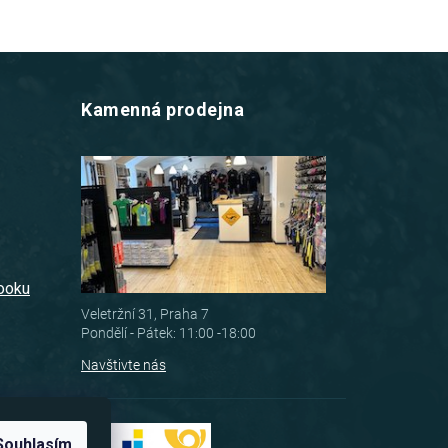
Kamenná prodejna
z
booku
Veletržní 31, Praha 7
Pondělí - Pátek: 11:00 -18:00
Navštivte nás
Souhlasím