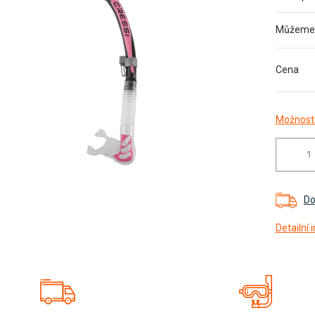
z
5
Můžeme d
hvězdiček.
Cena
Možnosti
Do
Detailní