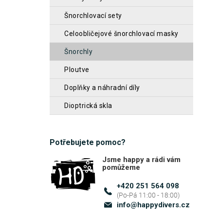
n
šnorchlovací sety
n
celoobličejové šnorchlovací masky
í
šnorchly
p
a
ploutve
n
doplňky a náhradní díly
e
dioptrická skla
l
Potřebujete pomoc?
Jsme happy a rádi vám
pomůžeme
+420 251 564 098
info
@
happydivers.cz