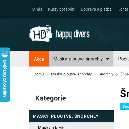
Přejít
na
O nás
Kurzy potápění
Doprava a platba
Konta
obsah
Masky, ploutve, šnorchly
Počí
Akce
Domů
Masky, ploutve, šnorchly
Šnorchly
Šnorc
P
Š
o
Kategorie
Přeskočit
s
kategorie
Suc
t
MASKY, PLOUTVE, ŠNORCHLY
r
a
masky a brýle