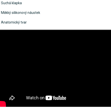
 Suchá klapka
 Měkký silikonový náustek
 Anatomický tvar