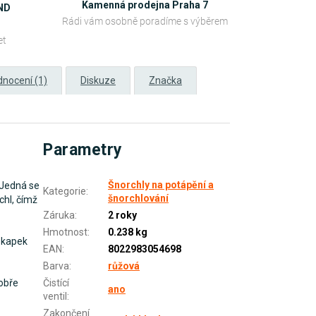
Kamenná prodejna Praha 7
OND
Rádi vám osobně poradíme s výběrem
et
nocení (1)
Diskuze
Značka
Parametry
Šnorchly na potápění a
. Jedná se
Kategorie
:
šnorchlování
chl, čímž
Záruka
:
2 roky
Hmotnost
:
0.238 kg
h kapek
EAN
:
8022983054698
Barva
:
růžová
dobře
Čistící
ano
ventil
:
Zakončení