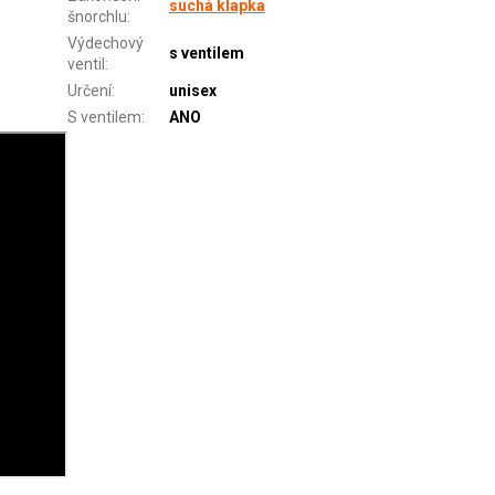
suchá klapka
šnorchlu
:
Výdechový
s ventilem
ventil
:
Určení
:
unisex
S ventilem
:
ANO