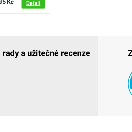
95 Kč
Detail
y, rady a užitečné recenze
Z