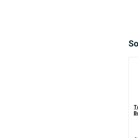
So
T
B