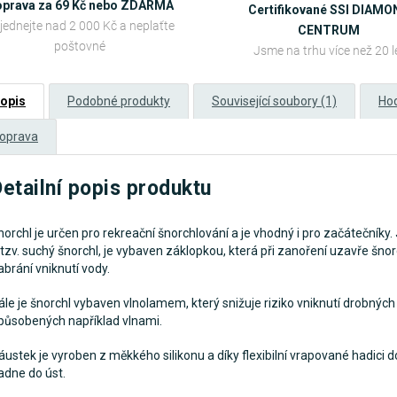
prava za 69 Kč nebo ZDARMA
Certifikované SSI DIAM
jednejte nad 2 000 Kč a neplaťte
CENTRUM
poštovné
Jsme na trhu více než 20 l
opis
Podobné produkty
Související soubory (1)
Hod
oprava
etailní popis produktu
norchl je určen pro rekreační šnorchlování a je vhodný i pro začátečníky
 tzv. suchý šnorchl, je vybaven záklopkou, která při zanoření uzavře šnor
abrání vniknutí vody.
ále je šnorchl vybaven vlnolamem, který snižuje riziko vniknutí drobnýc
působených například vlnami.
áustek je vyroben z měkkého silikonu a díky flexibilní vrapované hadici 
adne do úst.