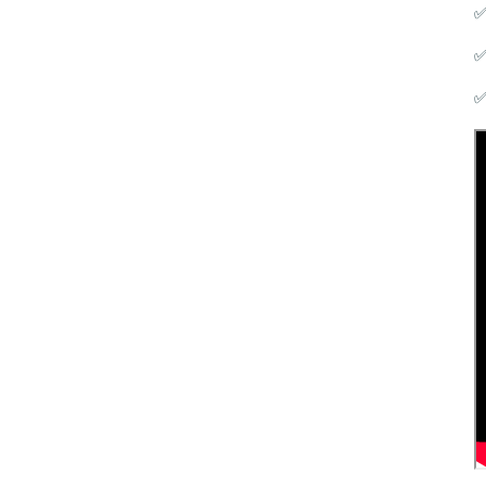
✅
✅
✅