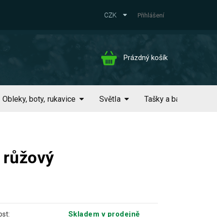
CZK
Přihlášení
Nákupní
Prázdný košík
košík
Obleky, boty, rukavice
Světla
Tašky a batohy
 růžový
Skladem v prodejně
st: