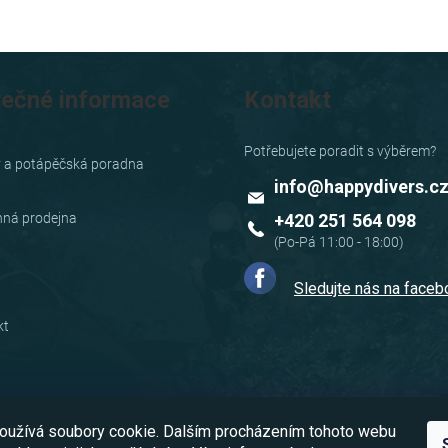
tečné informace
Kontakt
y a potápěčská poradna
info
@
happydivers.c
ná prodejna
+420 251 564 098
Sledujte nás na face
kt
oužívá soubory cookie. Dalším procházením tohoto webu
Možnosti dopravy: