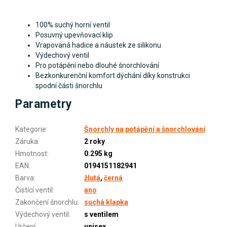
100% suchý horní ventil
Posuvný upevňovací klip
Vrapovaná hadice a náustek ze silikonu
Výdechový ventil
Pro potápění nebo dlouhé šnorchlování
Bezkonkurenční komfort dýchání díky konstrukci
spodní části šnorchlu
Parametry
Kategorie
:
Šnorchly na potápění a šnorchlování
Záruka
:
2 roky
Hmotnost
:
0.295 kg
EAN
:
0194151182941
Barva
:
žlutá
,
černá
Čistící ventil
:
ano
Zakončení šnorchlu
:
suchá klapka
Výdechový ventil
:
s ventilem
Určení
:
unisex