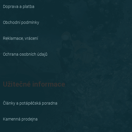
a
Doprava a platba
t
í
Obchodní podmínky
Reklamace, vrácení
Ochrana osobních údajů
Užitečné informace
Články a potápěčská poradna
Kamenná prodejna