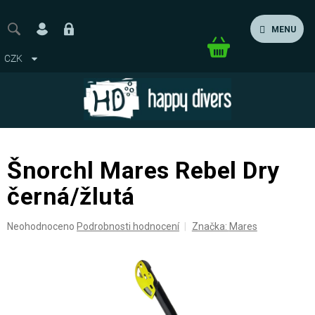
Přejít
na
MENU
obsah
Nákupní
CZK
košík
Šnorchl Mares Rebel Dry
černá/žlutá
Průměrné
Neohodnoceno
Podrobnosti hodnocení
Značka:
Mares
hodnocení
produktu
je
0,0
z
5