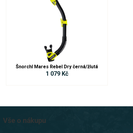
Šnorchl Mares Rebel Dry černá/žlutá
1 079 Kč
Z
á
Vše o nákupu
p