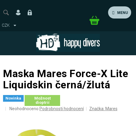
Přejít
na
MENU
obsah
Nákupní
CZK
košík
Maska Mares Force-X Lite
Liquidskin černá/žlutá
Novinka
Možnost
dioptrií
Průměrné
Neohodnoceno
Podrobnosti hodnocení
Značka:
Mares
hodnocení
produktu
je
0,0