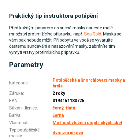
Praktický tip instruktora potápění
Před každým ponorem do suché masky naneste malé
množství protimlžícího přípravku, např.
Sea Gold
. Maska se
vám pak nebude mlžit. Při pobytu ve vodě se vyvarujte
častému sundavání a nasazování masky, zabráníte tím
vymytí vrstvy protimlžícího přípravku.
Parametry
Potápěčské a šnorchlovací masky a
Kategorie
:
brýle
Záruka
:
2 roky
EAN
:
0194151180725
Silikon - lícnice
:
černý
,
žlutá
Barva
:
černá
Vlastnosti
:
Možnost vložení dioptrických skel
Typ potápěčské
dvouzorníková
masky
: