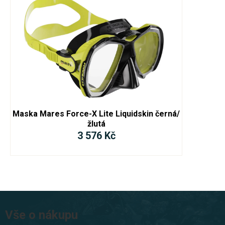
Maska Mares Force-X Lite Liquidskin černá/
žlutá
3 576 Kč
Z
á
Vše o nákupu