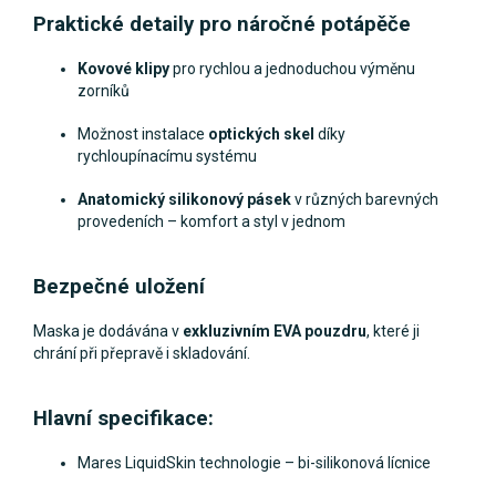
Praktické detaily pro náročné potápěče
Kovové klipy
pro rychlou a jednoduchou výměnu
zorníků
Možnost instalace
optických skel
díky
rychloupínacímu systému
Anatomický silikonový pásek
v různých barevných
provedeních – komfort a styl v jednom
Bezpečné uložení
Maska je dodávána v
exkluzivním EVA pouzdru
, které ji
chrání při přepravě i skladování.
Hlavní specifikace:
Mares LiquidSkin technologie – bi-silikonová lícnice