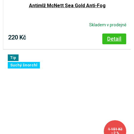
Antimlž McNett Sea Gold Anti-Fog
Skladem v prodejně
220 Kč
Detail
Tip
Suchý šnorchl
1 151 Kč
–2 %