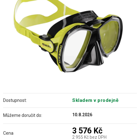
z
5
hvězdiček.
Skladem v prodejně
Dostupnost:
10.8.2026
Můžeme doručit do:
3 576 Kč
Cena
2 955 Kč bez DPH