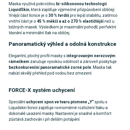
Maska využívá pokročilou
bi-silikonovou technologii
LiquidSkin
, která zajišťuje výjimečné přizpůsobení obličeji.
Vnější část lícnice je o
30 % tvrdší
pro lepší stabilitu, zatímco
vnitřní část je o
45 % měkčí a až o 270 % elastičtější
než u
běžných masek. Výsledkem je maximální pohodlí, perfektní
těsnění a minimální tlak na obličej.
Panoramatický výhled a odolná konstrukce
Elegantní, plochý profil masky s
integrovaným nerezovým
rámečkem
zaručuje vysokou odolnost a zároveň poskytuje
bezkonkurenční panoramatické zorné pole
. Maska tak
nabízí skvělý přehled pod vodou bez omezení.
FORCE-X systém uchycení
Speciální
uchycení spon ve tvaru písmene „Y“
spolu s
Liquidskin lícnicí zajišťuje rovnoměrné rozložení tlaku a
dokonalé usazení masky. Nastavení je snadné a komfort
zůstává zachován i při delším potápění.