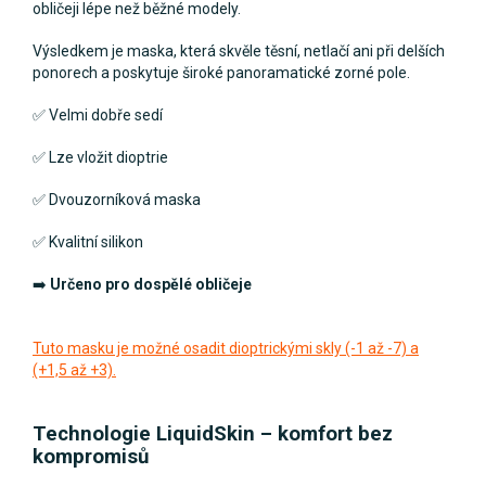
obličeji lépe než běžné modely.
Výsledkem je maska, která skvěle těsní, netlačí ani při delších
ponorech a poskytuje široké panoramatické zorné pole.
✅ Velmi dobře sedí
✅ Lze vložit dioptrie
✅ Dvouzorníková maska
✅ Kvalitní silikon
➡️
Určeno pro dospělé obličeje
Tuto masku je možné osadit dioptrickými skly (-1 až -7) a
(+1,5 až +3).
Technologie LiquidSkin – komfort bez
kompromisů