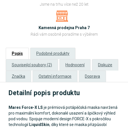
Jsme na trhu více než 20 let
Kamenná prodejna Praha 7
Rádi vám osobně poradíme s výběrem
Popis
Podobné produkty
Související soubory (2)
Hodnocení
Diskuze
Značka
Ostatní informace
Doprava
Detailní popis produktu
Mares Force-X LS
je prémiová potápěčská maska navržená
pro maximální komfort, dokonalé usazení a špičkový výhled
pod vodou. Spojuje moderní design FORCE-X s pokročilou
technologií
LiquidSkin
, díky které se maska přizpůsobí