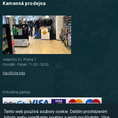
Kamenná prodejna
Veletržní 31, Praha 7
Pondělí - Pátek: 11:00 -18:00
Navštivte nás
Pohodlná platba:
Tento web používá soubory cookie. Dalším procházením
Možnosti dopravy:
tohoto webu vyjadřujete souhlas s jejich používáním.. Více