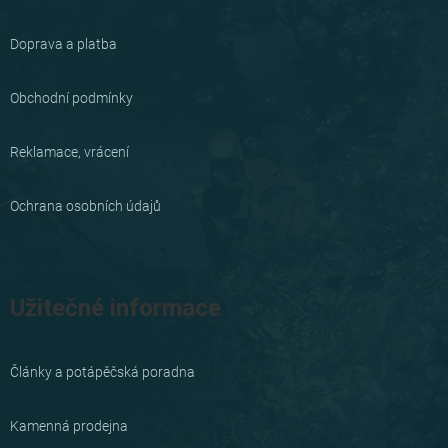
p
a
Doprava a platba
t
í
Obchodní podmínky
Reklamace, vrácení
Ochrana osobních údajů
Užitečné informace
Články a potápěčská poradna
Kamenná prodejna