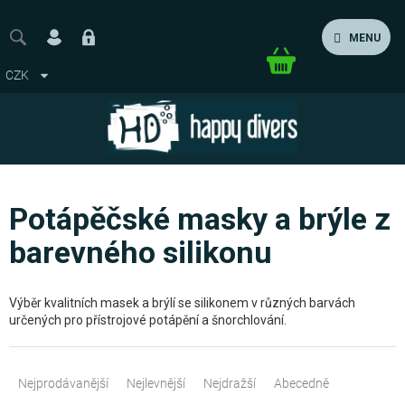
Přejít
na
MENU
obsah
Nákupní
CZK
košík
Potápěčské masky a brýle z
barevného silikonu
Výběr kvalitních masek a brýlí se silikonem v různých barvách
určených pro přístrojové potápění a šnorchlování.
Ř
a
Nejprodávanější
Nejlevnější
Nejdražší
Abecedně