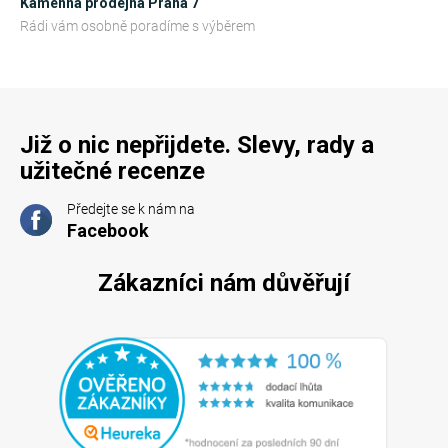
Kamenná prodejna Praha 7
p
Rádi vám osobně poradíme s výběrem
i
s
u
Již o nic nepřijdete. Slevy, rady a
užitečné recenze
Předejte se k nám na
Facebook
Zákazníci nám důvěřují