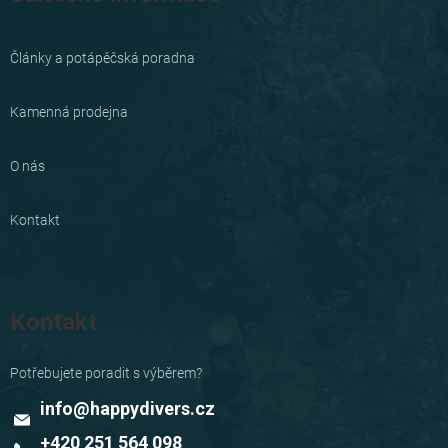
Články a potápěčská poradna
Kamenná prodejna
O nás
Kontakt
Kontakt
info
@
happydivers.cz
+420 251 564 098