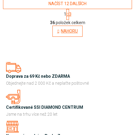
NAČÍST 12 DALŠÍCH
S
1
3
t
O
r
36
položek celkem
á
v
NAHORU
n
l
k
o
á
v
d
á
n
a
í
c
í
Doprava za 69 Kč nebo ZDARMA
p
Objednejte nad 2 000 Kč a neplaťte poštovné
r
v
k
Certifikované SSI DIAMOND CENTRUM
y
Jsme na trhu více než 20 let
v
ý