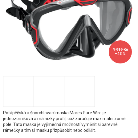
1 919 Kč
–43 %
Potápěčská a šnorchlovací maska Mares Pure Wire je
jednozorníková a má nízký profil, což zaručuje maximální zorné
pole. Tato maska je vyjímečná možností vyměnit si barevné
rámečky a tím si masku přizpůsobit nebo odlišit.