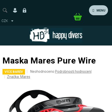
Přejít
na
MENU
obsah
Nákupní
CZK
košík
Maska Mares Pure Wire
Průměrné
Neohodnoceno
Podrobnosti hodnocení
VÍCE BAREV
hodnocení
Značka:
Mares
produktu
je
0,0
z
5
hvězdiček.