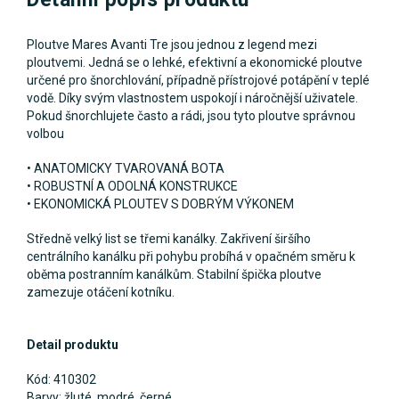
Ploutve Mares Avanti Tre jsou jednou z legend mezi
ploutvemi. Jedná se o lehké, efektivní a ekonomické ploutve
určené pro šnorchlování, případně přístrojové potápění v teplé
vodě. Díky svým vlastnostem uspokojí i náročnější uživatele.
Pokud šnorchlujete často a rádi, jsou tyto ploutve správnou
volbou
• ANATOMICKY TVAROVANÁ BOTA
• ROBUSTNÍ A ODOLNÁ KONSTRUKCE
• EKONOMICKÁ PLOUTEV S DOBRÝM VÝKONEM
Středně velký list se třemi kanálky. Zakřivení širšího
centrálního kanálku při pohybu probíhá v opačném směru k
oběma postranním kanálkům. Stabilní špička ploutve
zamezuje otáčení kotníku.
Detail produktu
Kód: 410302
Barvy: žluté, modré, černé