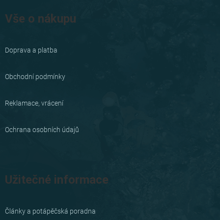
Z
á
Vše o nákupu
p
a
Doprava a platba
t
í
Obchodní podmínky
Reklamace, vrácení
Ochrana osobních údajů
Užitečné informace
Články a potápěčská poradna