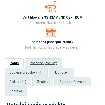
Certifikované SSI DIAMOND CENTRUM
Jsme na trhu více než 20 let
Kamenná prodejna Praha 7
Rádi vám osobně poradíme s výběrem
Popis
Podobné produkty
Související soubory (1)
Hodnocení
Diskuze (1)
Značka
Ostatní informace
Doprava
Detailní popis produktu