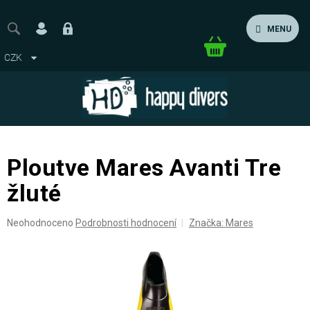
Přejít
na
MENU
obsah
Nákupní
CZK
košík
Ploutve Mares Avanti Tre
žluté
Průměrné
Neohodnoceno
Podrobnosti hodnocení
Značka:
Mares
hodnocení
produktu
je
0,0
z
5