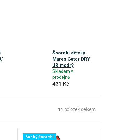
s
Šnorchl dětský
ý/
Mares Gator DRY
JR modrý
Skladem v
prodejně
431 Kč
44
položek celkem
Suchý šnorchl