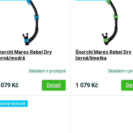
norchl Mares Rebel Dry
Šnorchl Mares Rebel Dry
erná/modrá
černá/limetka
Skladem v prodejně
Skladem v pr
 079 Kč
1 079 Kč
Detail
De
Suchý šnorchl