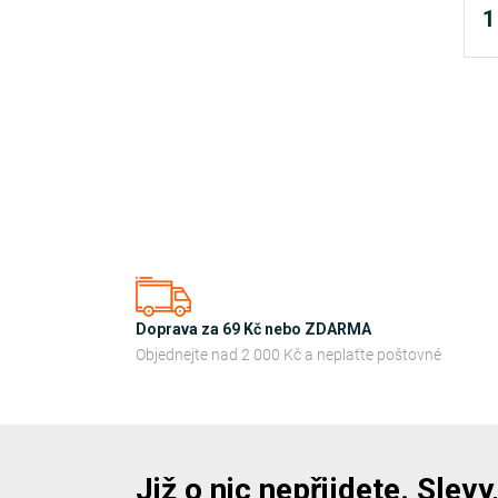
1
Doprava za 69 Kč nebo ZDARMA
Objednejte nad 2 000 Kč a neplaťte poštovné
Již o nic nepřijdete. Slev