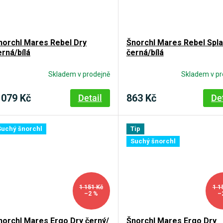
norchl Mares Rebel Dry
Šnorchl Mares Rebel Spl
erná/bílá
černá/bílá
Skladem v prodejně
Skladem v pr
 079 Kč
863 Kč
Detail
De
Suchý šnorchl
Tip
Suchý šnorchl
1 151 Kč
1 1
–2 %
–
norchl Mares Ergo Dry černý/
Šnorchl Mares Ergo Dry