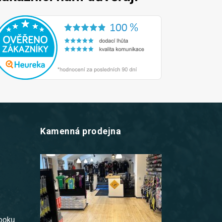
Kamenná prodejna
z
booku