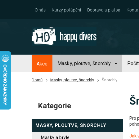
Přejít
na
O nás
Kurzy potápění
Doprava a platba
Konta
obsah
Masky, ploutve, šnorchly
Počí
Akce
Domů
Masky, ploutve, šnorchly
Šnorchly
P
Š
o
Kategorie
Přeskočit
s
kategorie
t
Pro 
pohod
MASKY, PLOUTVE, ŠNORCHLY
r
Jak 
a
masky a brýle