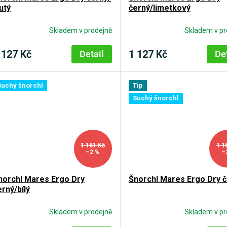
utý
černý/limetkový
Skladem v prodejně
Skladem v pr
 127 Kč
1 127 Kč
Detail
De
Suchý šnorchl
Tip
Suchý šnorchl
1 151 Kč
1 1
–2 %
–
norchl Mares Ergo Dry
Šnorchl Mares Ergo Dry 
erný/bílý
Skladem v prodejně
Skladem v pr