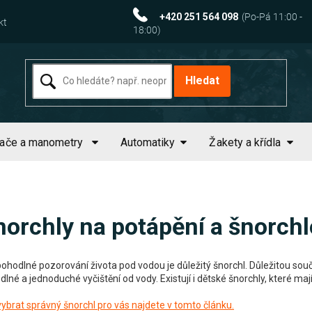
+420 251 564 098
kt
Hledat
tače a manometry
Automatiky
Žakety a křídla
norchly na potápění a šnorchl
pohodlné pozorování života pod vodou je důležitý šnorchl. Důležitou souč
lné a jednoduché vyčištění od vody. Existují i dětské šnorchly, které maj
vybrat správný šnorchl pro vás najdete v tomto článku.