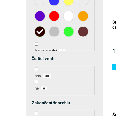
Š
č
1
transparentní
1
Čistící ventil
ano
38
ne
6
Zakončení šnorchlu
Š