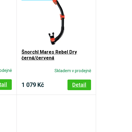
Šnorchl Mares Rebel Dry
černá/červená
odejně
Skladem v prodejně
1 079 Kč
tail
Detail