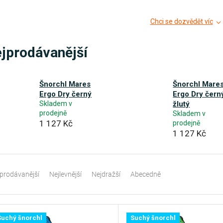
Chci se dozvědět víc
jprodávanější
Šnorchl Mares
Šnorchl Mare
Ergo Dry černý
Ergo Dry čern
Skladem v
žlutý
prodejně
Skladem v
1 127 Kč
prodejně
1 127 Kč
prodávanější
Nejlevnější
Nejdražší
Abecedně
Suchý šnorchl
Suchý šnorchl