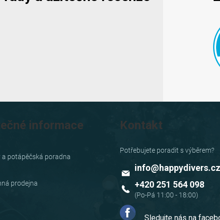
v
ý
p
i
s
u
tečné informace
Kontakt
y a potápěčská poradna
info
@
happydivers.c
ná prodejna
+420 251 564 098
Sledujte nás na face