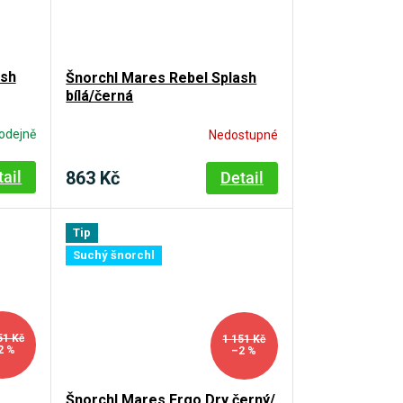
ash
Šnorchl Mares Rebel Splash
bílá/černá
odejně
Nedostupné
863 Kč
tail
Detail
Tip
Suchý šnorchl
51 Kč
1 151 Kč
2 %
–2 %
Šnorchl Mares Ergo Dry černý/