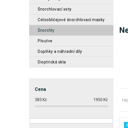
n
šnorchlovací sety
n
celoobličejové šnorchlovací masky
í
Ne
šnorchly
p
a
ploutve
n
doplňky a náhradní díly
e
dioptrická skla
l
Cena
Ř
383
Kč
1950
Kč
a
Nej
z
e
V