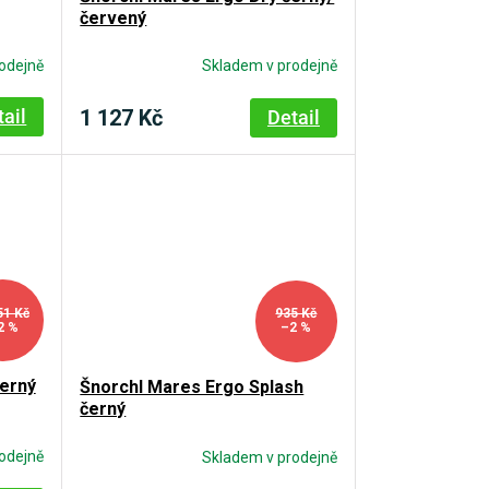
červený
odejně
Skladem v prodejně
1 127 Kč
tail
Detail
51 Kč
935 Kč
2 %
–2 %
černý
Šnorchl Mares Ergo Splash
černý
odejně
Skladem v prodejně