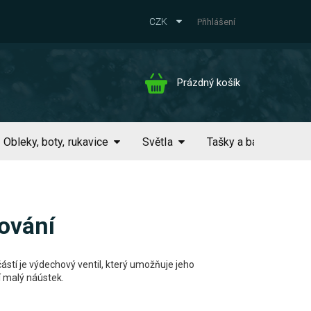
CZK
Přihlášení
Nákupní
Prázdný košík
košík
Obleky, boty, rukavice
Světla
Tašky a batohy
ování
ástí je výdechový ventil, který umožňuje jeho
í malý náústek.