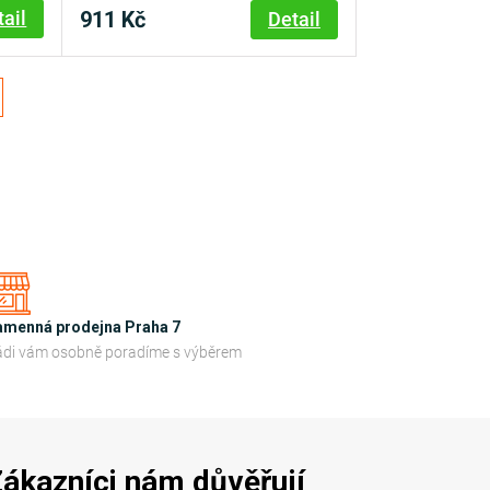
911 Kč
tail
Detail
amenná prodejna Praha 7
di vám osobně poradíme s výběrem
ákazníci nám důvěřují