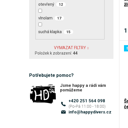
žl
otevřený
12
vlnolam
17
1
suchá klapka
15
VYMAZAT FILTRY
Položek k zobrazení:
44
Potřebujete pomoc?
Jsme happy a rádi vám
pomůžeme
+420 251 564 098
Š
č
info
@
happydivers.cz