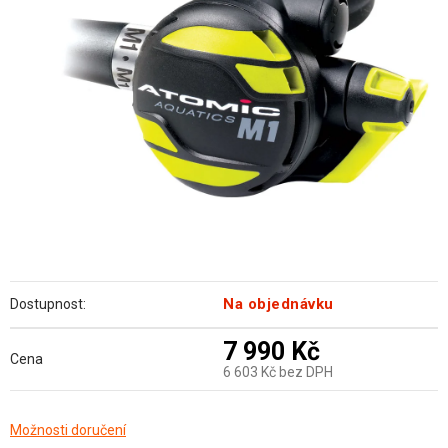
hvězdiček.
Na objednávku
Dostupnost:
7 990 Kč
Cena
6 603 Kč bez DPH
Měrná
Možnosti doručení