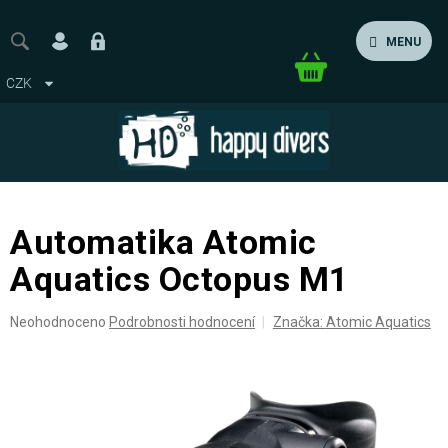
Přejít
na
MENU
obsah
Nákupní
CZK
košík
Automatika Atomic
Aquatics Octopus M1
Průměrné
Neohodnoceno
Podrobnosti hodnocení
Značka:
Atomic Aquatics
hodnocení
produktu
je
0,0
z
5