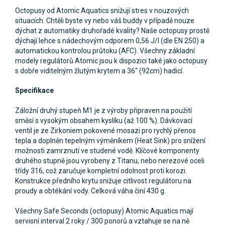
Octopusy od Atomic Aquatics snižují stres v nouzových
situacích. Chtěli byste vy nebo váš buddy v případě nouze
dýchat z automatiky druhořadé kvality? Naše octopusy prostě
dýchají lehce s nádechovým odporem 0,56 J/l (dle EN 250) a
automatickou kontrolou průtoku (AFC). Všechny základní
modely regulátorů Atomic jsou k dispozici také jako octopusy
s dobře viditelným žlutým krytem a 36“ (92cm) hadicí.
Specifikace
Záložní druhý stupeň M1 je z výroby připraven na použití
směsí s vysokým obsahem kyslíku (až 100 %). Dávkovací
ventil je ze Zirkoniem pokovené mosazi pro rychlý přenos
tepla a doplněn tepelným výměníkem (Heat Sink) pro snížení
možnosti zamrznutí ve studené vodě. Klíčové komponenty
druhého stupně jsou vyrobeny z Titanu, nebo nerezové oceli
třídy 316, což zaručuje kompletní odolnost proti korozi.
Konstrukce předního krytu snižuje citlivost regulátoru na
proudy a obtékání vody. Celková váha činí 430 g.
Všechny Safe Seconds (octopusy) Atomic Aquatics mají
servisní interval 2 roky / 300 ponorů a vztahuje se na ně