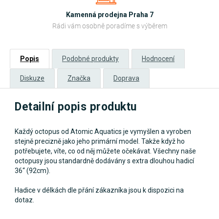
Kamenná prodejna Praha 7
Rádi vám osobně poradíme s výběrem
Popis
Podobné produkty
Hodnocení
Diskuze
Značka
Doprava
Detailní popis produktu
Každý octopus od Atomic Aquatics je vymyšlen a vyroben
stejně precizně jako jeho primární model. Takže když ho
potřebujete, víte, co od něj můžete očekávat. Všechny naše
octopusy jsou standardně dodávány s extra dlouhou hadicí
36“ (92cm).
Hadice v délkách dle přání zákazníka jsou k dispozici na
dotaz.