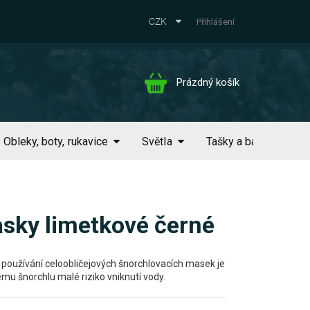
CZK
Přihlášení
Nákupní
Prázdný košík
košík
Obleky, boty, rukavice
Světla
Tašky a batohy
asky limetkové černé
 používání celoobličejových šnorchlovacích masek je
mu šnorchlu malé riziko vniknutí vody.