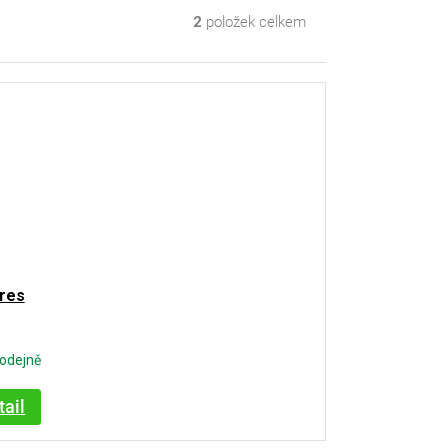
2
položek celkem
res
odejně
tail