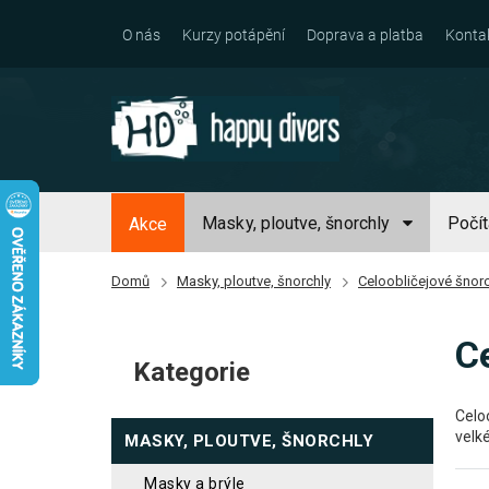
Přejít
na
O nás
Kurzy potápění
Doprava a platba
Konta
obsah
Masky, ploutve, šnorchly
Počí
Akce
Domů
Masky, ploutve, šnorchly
Celoobličejové šnor
P
C
o
Kategorie
Přeskočit
s
kategorie
t
Celo
velk
MASKY, PLOUTVE, ŠNORCHLY
r
a
masky a brýle