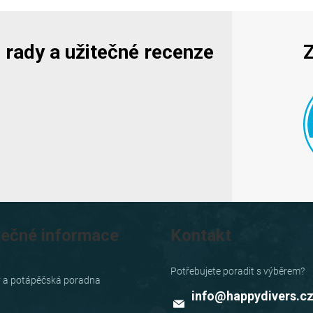
y, rady a užitečné recenze
Z
tečné informace
Kontakt
y a potápěčská poradna
info
@
happydivers.c