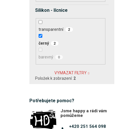
Silikon - lícnice
transparentní
2
černý
2
barevný
0
VYMAZAT FILTRY
Položek k zobrazení:
2
Potřebujete pomoc?
Jsme happy a rádi vám
pomůžeme
+420 251 564 098