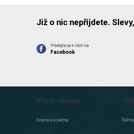
Již o nic nepřijdete. Slev
Předejte se k nám na
Facebook
Z
á
Vše o nákupu
Uži
p
a
Doprava a platba
Článk
t