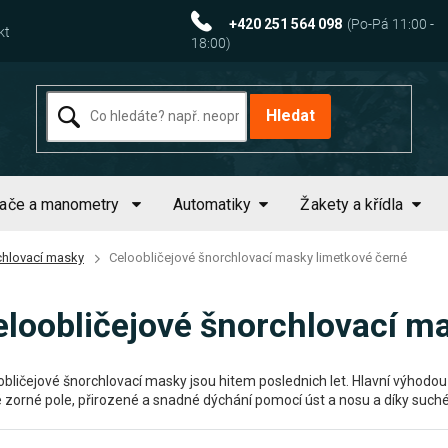
+420 251 564 098
kt
Hledat
tače a manometry
Automatiky
Žakety a křídla
chlovací masky
Celoobličejové šnorchlovací masky limetkové černé
eloobličejové šnorchlovací m
obličejové šnorchlovací masky jsou hitem poslednich let. Hlavní výhodou
é zorné pole, přirozené a snadné dýchání pomocí úst a nosu a díky suché