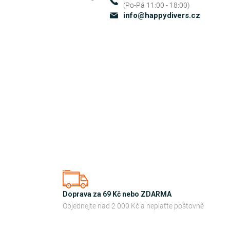
info
@
happydivers.cz
Doprava za 69 Kč nebo ZDARMA
Objednejte nad 2 000 Kč a neplaťte poštovné