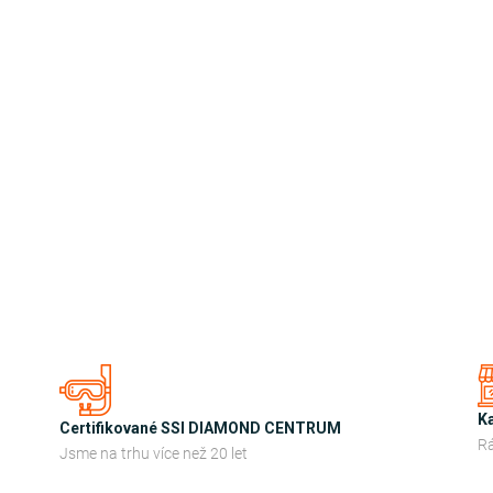
K
Certifikované SSI DIAMOND CENTRUM
Rá
Jsme na trhu více než 20 let