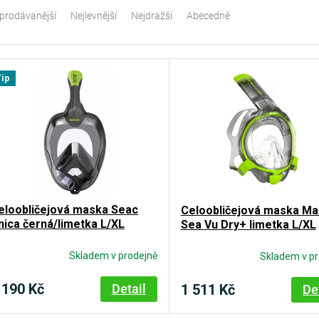
prodávanější
Nejlevnější
Nejdražší
Abecedně
Tip
eloobličejová maska Seac
Celoobličejová maska Ma
nica černá/limetka L/XL
Sea Vu Dry+ limetka L/XL
Skladem v prodejně
Skladem v pr
 190 Kč
1 511 Kč
Detail
De