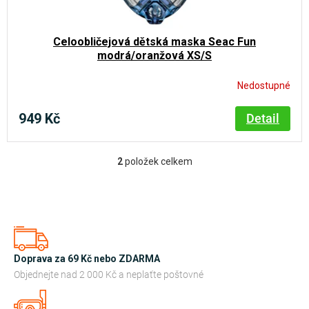
Celoobličejová dětská maska Seac Fun
modrá/oranžová XS/S
Nedostupné
949 Kč
Detail
2
položek celkem
O
v
l
á
d
a
Doprava za 69 Kč nebo ZDARMA
c
Objednejte nad 2 000 Kč a neplaťte poštovné
í