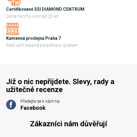
p
r
Certifikované SSI DIAMOND CENTRUM
v
Jsme na trhu více než 20 let
k
y
Kamenná prodejna Praha 7
v
Rádi vám osobně poradíme s výběrem
ý
p
i
s
u
Již o nic nepřijdete. Slevy, rady a
užitečné recenze
Předejte se k nám na
Facebook
Zákazníci nám důvěřují