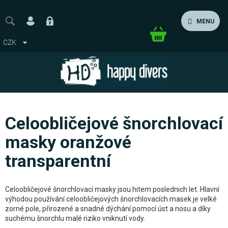
Přejít
na
MENU
obsah
Nákupní
CZK
košík
Celoobličejové šnorchlovací
masky oranžové
transparentní
Celoobličejové šnorchlovací masky jsou hitem poslednich let. Hlavní
výhodou používání celoobličejových šnorchlovacích masek je velké
zorné pole, přirozené a snadné dýchání pomocí úst a nosu a díky
suchému šnorchlu malé riziko vniknutí vody.