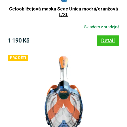
k
Celoobličejová maska Seac Unica modrá/oranžová
t
L/XL
ů
Skladem v prodejně
Průměrné
hodnocení
produktu
1 190 Kč
Detail
je
4,9
z
PRO DĚTI
5
hvězdiček.