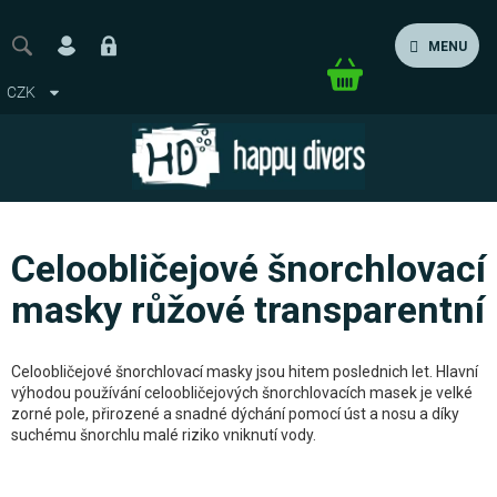
Přejít
na
MENU
obsah
Nákupní
CZK
košík
Celoobličejové šnorchlovací
masky růžové transparentní
Celoobličejové šnorchlovací masky jsou hitem poslednich let. Hlavní
výhodou používání celoobličejových šnorchlovacích masek je velké
zorné pole, přirozené a snadné dýchání pomocí úst a nosu a díky
suchému šnorchlu malé riziko vniknutí vody.