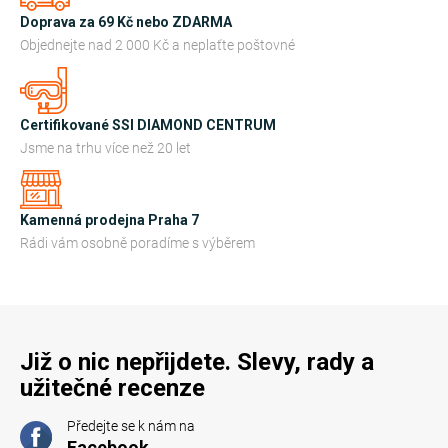
Doprava za 69 Kč nebo ZDARMA
Objednejte nad 2 000 Kč a neplaťte poštovné
Certifikované SSI DIAMOND CENTRUM
Jsme na trhu více než 20 let
Kamenná prodejna Praha 7
Rádi vám osobně poradíme s výběrem
Již o nic nepřijdete. Slevy, rady a
užitečné recenze
Předejte se k nám na
Facebook