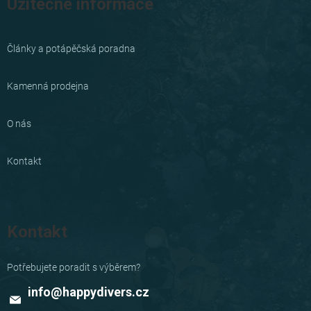
Užitečné informace
Články a potápěčská poradna
Kamenná prodejna
O nás
Kontakt
Kontakt
info
@
happydivers.cz