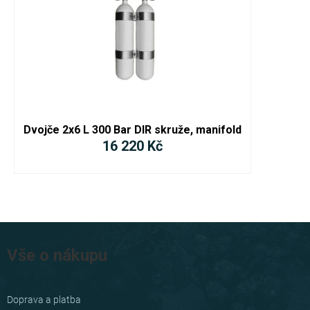
Dvojče 2x6 L 300 Bar DIR skruže, manifold
16 220 Kč
Z
á
Vše o nákupu
p
a
Doprava a platba