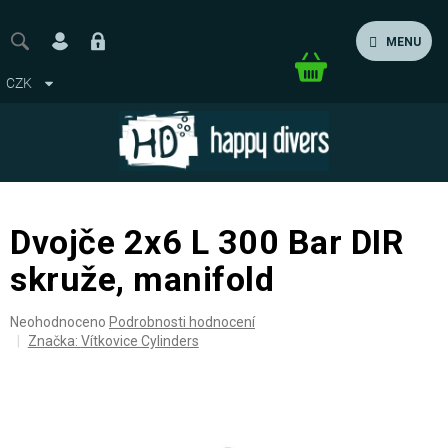
Přejít
na
MENU
obsah
Nákupní
CZK
košík
Dvojče 2x6 L 300 Bar DIR
skruže, manifold
Průměrné
Neohodnoceno
Podrobnosti hodnocení
hodnocení
Značka:
Vítkovice Cylinders
produktu
je
0,0
z
5