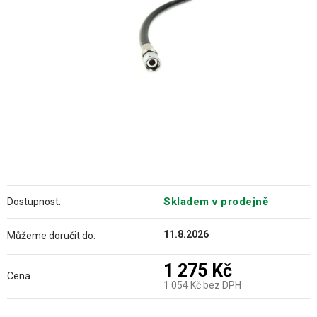
hvězdiček.
Skladem v prodejně
Dostupnost:
11.8.2026
Můžeme doručit do:
1 275 Kč
Cena
1 054 Kč bez DPH
Měrná