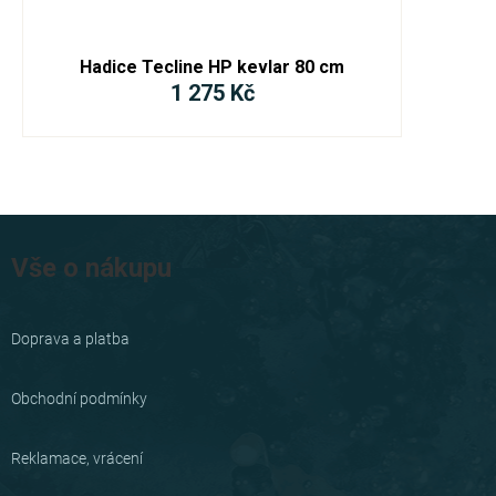
Hadice Tecline HP kevlar 80 cm
1 275 Kč
Z
á
Vše o nákupu
p
a
Doprava a platba
t
í
Obchodní podmínky
Reklamace, vrácení