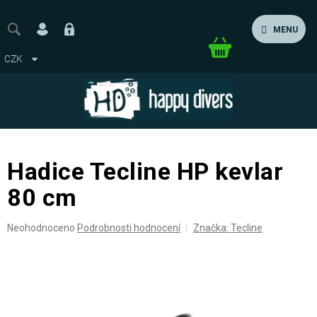
Přejít
na
MENU
obsah
Nákupní
CZK
košík
Hadice Tecline HP kevlar
80 cm
Průměrné
Neohodnoceno
Podrobnosti hodnocení
Značka:
Tecline
hodnocení
produktu
je
0,0
z
5