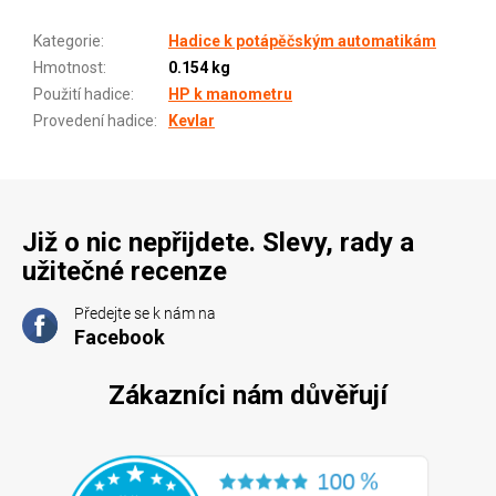
Kategorie
:
Hadice k potápěčským automatikám
Hmotnost
:
0.154 kg
Použití hadice
:
HP k manometru
Provedení hadice
:
Kevlar
Již o nic nepřijdete. Slevy, rady a
užitečné recenze
Předejte se k nám na
Facebook
Zákazníci nám důvěřují