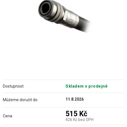
hvězdiček.
Skladem v prodejně
Dostupnost:
11.8.2026
Můžeme doručit do:
515 Kč
Cena
426 Kč bez DPH