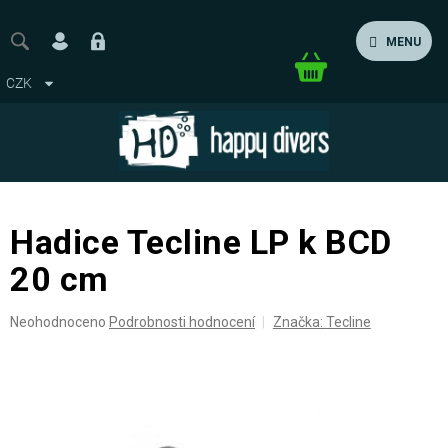
Přejít
na
MENU
obsah
Nákupní
CZK
košík
Hadice Tecline LP k BCD
20 cm
Průměrné
Neohodnoceno
Podrobnosti hodnocení
Značka:
Tecline
hodnocení
produktu
je
0,0
z
5