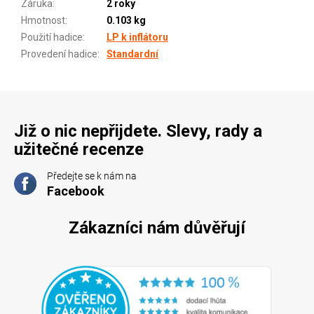
Záruka
:
2 roky
Hmotnost
:
0.103 kg
Použití hadice
:
LP k inflátoru
Provedení hadice
:
Standardní
Již o nic nepřijdete. Slevy, rady a
užitečné recenze
Předejte se k nám na
Facebook
Zákazníci nám důvěřují