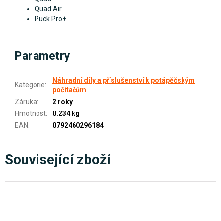
Quad Air
Puck Pro+
Parametry
Náhradní díly a příslušenství k potápěčským
Kategorie
:
počítačům
Záruka
:
2 roky
Hmotnost
:
0.234 kg
EAN
:
0792460296184
Související zboží