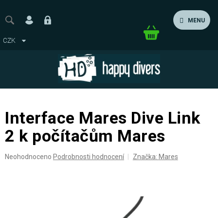
Přejít
na
MENU
obsah
Nákupní
CZK
košík
Interface Mares Dive Link
2 k počítačům Mares
Průměrné
Neohodnoceno
Podrobnosti hodnocení
Značka:
Mares
hodnocení
produktu
je
0,0
z
5