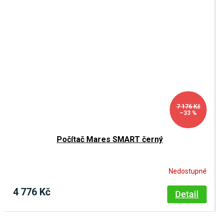
7 176 Kč
–33 %
Počítač Mares SMART černý
Nedostupné
4 776 Kč
Detail