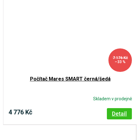
7 176 Kč
–33 %
Počítač Mares SMART černá/šedá
Skladem v prodejně
4 776 Kč
Detail