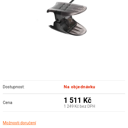
hvězdiček.
Na objednávku
Dostupnost:
1 511 Kč
Cena
1 249 Kč bez DPH
Měrná
Možnosti doručení