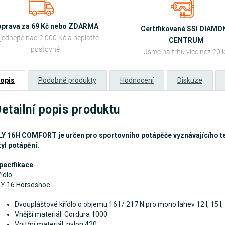
prava za 69 Kč nebo ZDARMA
Certifikované SSI DIAM
jednejte nad 2 000 Kč a neplaťte
CENTRUM
poštovné
Jsme na trhu více než 20 l
opis
Podobné produkty
Hodnocení
Diskuze
etailní popis produktu
LY 16H COMFORT je určen pro sportovního potápěče vyznávajícího t
tyl potápění.
pecifikace
ídlo:
LY 16 Horseshoe
Dvouplášťové křídlo o objemu 16 l / 217 N pro mono lahev 12 l, 15 l, 
Vnější materiál: Cordura 1000
Vnitřní materiál: nylon 420