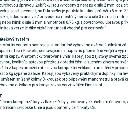
ovrchovou úpravou. Žebříčky jsou vyrobeny z nerezu o síle 2 mm, což cit
vyšuje jejich pevnost, na D-kroužky je použita kulatina průměru 5 mm. 
eska je dodávána ve 2 provedeních: leštěný nerez o síle 3 mm a hmotnos
g nebo hliník o síle 3 mm a hmotnosti 0,75 kg, s povrchovou úpravou přír
liníková verze je díky nízké hmotnosti vhodná pro cestování.
átěžový systém
omfortní varianta postroje je standardně vybavena dvěma 2-dílnými zá
apsami Tech Pockets, sestávajícími z napevno připevněné vnější a vyjím
nitřní kapsy. Anatomicky tvarované vnitří kapsy jsou zajištěny dvěma zp
evnou, kvalitní plastovou přezkou v přední části a suchým zipem na sv
aždá z kapes umožní i přes svou kompaktní velikost a umístění v proudni
ést 5 kg sypané zátěže. Kapsy jsou vybaveny praktickými doplňky: na le
e umístěn snížený kolmý D-kroužek pro připevnění manometru a pravá k
ybavena držákem pro kanystrovou verzi svítilen Finn Light.
E
šechny kompenzátory vztlaku FLY byly testovány zkušebním ústavem, v
měrnicím Evropské Unie a jsou opatřeny certifikáty CE.