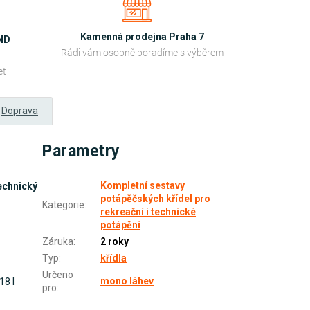
Kamenná prodejna Praha 7
OND
Rádi vám osobně poradíme s výběrem
et
Doprava
Parametry
Kompletní sestavy
echnický
potápěčských křídel pro
Kategorie
:
rekreační i technické
potápění
Záruka
:
2 roky
Typ
:
křídla
Určeno
mono láhev
18 l
pro
: