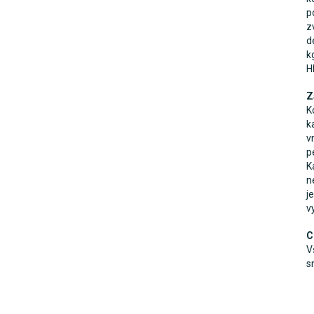
p
z
d
k
H
Z
K
k
v
p
K
n
j
v
C
V
s