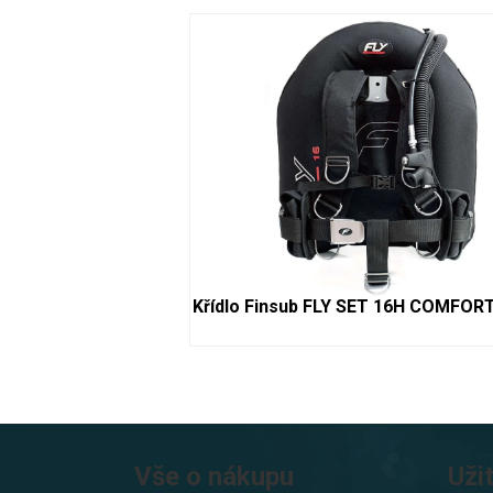
Křídlo Finsub FLY SET 16H COMFOR
Z
á
Vše o nákupu
Uži