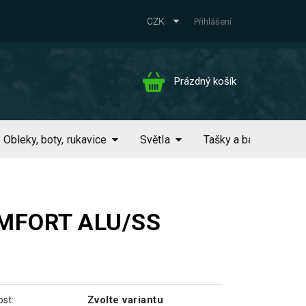
CZK
Přihlášení
Nákupní
Prázdný košík
košík
Obleky, boty, rukavice
Světla
Tašky a batohy
COMFORT ALU/SS
Zvolte variantu
st: