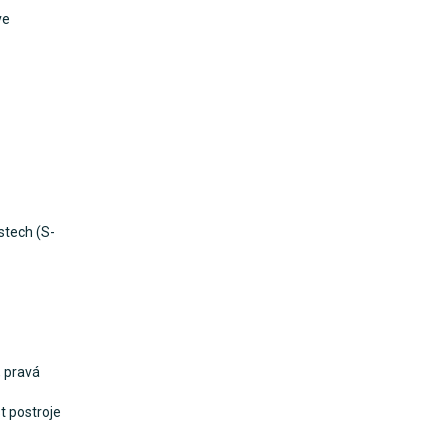
ve
stech (S-
, pravá
t postroje