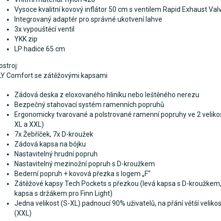
Vysoce kvalitní kovový inflátor 50 cm s ventilem Rapid Exhaust Val
Integrovaný adaptér pro správné ukotvení lahve
3x vypouštěcí ventil
YKK zip
LP hadice 65 cm
ostroj:
LY Comfort se zátěžovými kapsami
Zádová deska z eloxovaného hliníku nebo leštěného nerezu
Bezpečný stahovací systém ramenních popruhů
Ergonomicky tvarované a polstrované ramenní popruhy ve 2 veliko
XL a XXL)
7x Žebříček, 7x D-kroužek
Zádová kapsa na bójku
Nastavitelný hrudní popruh
Nastavitelný mezinožní popruh s D-kroužkem
Bederní popruh + kovová přezka s logem „F“
Zátěžové kapsy Tech Pockets s přezkou (levá kapsa s D-kroužkem
kapsa s držákem pro Finn Light)
Jedna velikost (S-XL) padnoucí 90% uživatelů, na přání větší velikos
(XXL)