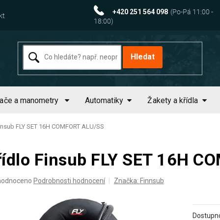
+420 251 564 098
kt
Hledat
tače a manometry
Automatiky
Žakety a křídla
Finsub FLY SET 16H COMFORT ALU/SS
řídlo Finsub FLY SET 16H 
ěrné
hodnoceno
Podrobnosti hodnocení
Značka:
Finnsub
ocení
uktu
Dostupno