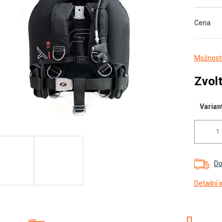
Cena
diček.
Možnosti
Zvolt
Varian
Do
Detailní