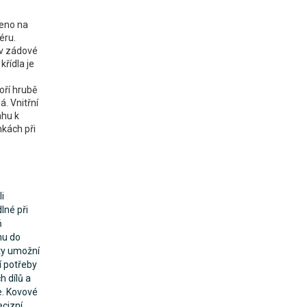
čeno na
éru.
 v zádové
křídla je
oří hrubě
á. Vnitřní
ahu k
nkách při
i
lné při
ň
hu do
ty umožní
 potřeby
h dílů a
e. Kovové
ecizní