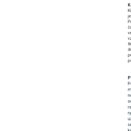
K
K
j
P
č
v
v
t
d
p
p
P
P
m
n
o
r
r
u
c
k