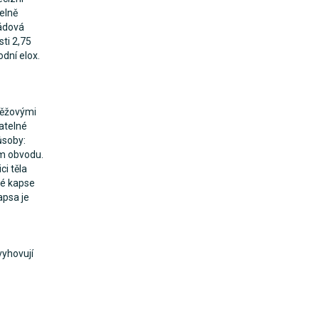
elně
Zádová
ti 2,75
odní elox.
těžovými
atelné
ůsoby:
ém obvodu.
ci těla
vé kapse
apsa je
yhovují