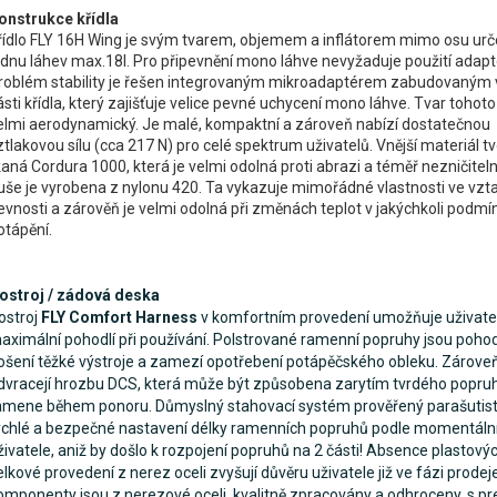
onstrukce křídla
řídlo FLY 16H Wing je svým tvarem, objemem a inflátorem mimo osu ur
ednu láhev max.18l. Pro připevnění mono láhve nevyžaduje použití adapt
roblém stability je řešen integrovaným mikroadaptérem zabudovaným
ásti křídla, který zajišťuje velice pevné uchycení mono láhve. Tvar tohoto 
elmi aerodynamický. Je malé, kompaktní a zároveň nabízí dostatečnou
ztlakovou sílu (cca 217 N) pro celé spektrum uživatelů. Vnější materiál tv
kaná Cordura 1000, která je velmi odolná proti abrazi a téměř nezničiteln
uše je vyrobena z nylonu 420. Ta vykazuje mimořádné vlastnosti ve vzt
evnosti a zárověň je velmi odolná při změnách teplot v jakýchkoli podmí
otápění.
ostroj / zádová deska
ostroj
FLY Comfort Harness
v komfortním provedení umožňuje uživatel
aximální pohodlí při používání. Polstrované ramenní popruhy jsou pohod
ošení těžké výstroje a zamezí opotřebení potápěčského obleku. Zárove
dvracejí hrozbu DCS, která může být způsobena zarytím tvrdého popru
amene během ponoru. Důmyslný stahovací systém prověřený parašutis
ychlé a bezpečné nastavení délky ramenních popruhů podle momentální
živatele, aniž by došlo k rozpojení popruhů na 2 části! Absence plastovýc
elkové provedení z nerez oceli zvyšují důvěru uživatele již ve fázi prodej
omponenty jsou z nerezové oceli, kvalitně zpracovány a odhroceny, s pr