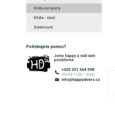
z
n
křídla komplety
5
n
hvěz
křídla - části
í
sidemount
p
a
n
Potřebujete pomoc?
e
Jsme happy a rádi vám
l
pomůžeme
+420 251 564 098
info
@
happydivers.cz