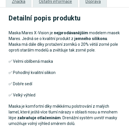
Značka
Ostatní informace
Doprava
Detailní popis produktu
Maska Mares X-Vision je
nejprodávanějším
modelem masek
Mares. Jedná se o kvalitní produkt z
jemného silikonu
.
Maska má dále díky protažení zorníků o 20% větší zorné pole
oproti starším modelů a zvětšuje tak zorné pole.
✅ Velmi oblíbená maska
✅ Pohodlný kvalitní silikon
✅ Dobře sedí
✅ Velký výhled
Maska je komfortní díky měkkému polstrování z malých
lamel, které ještě více tlumí nárazy v oblasti nosu a mnohem
lépe
zabraňuje otlačeninám
. Drenážní systém uvnitř masky
umožňuje volný výhled směrem dolů.