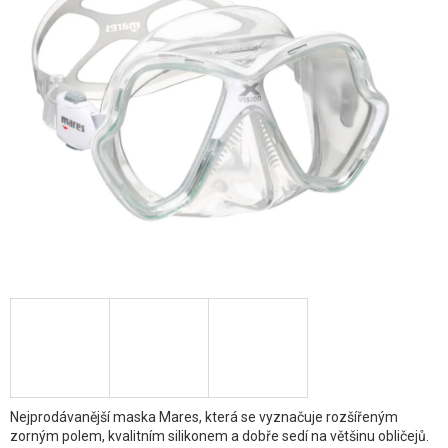
hvězdiček.
Nejprodávanější maska Mares, která se vyznačuje rozšířeným
zorným polem, kvalitním silikonem a dobře sedí na většinu obličejů.