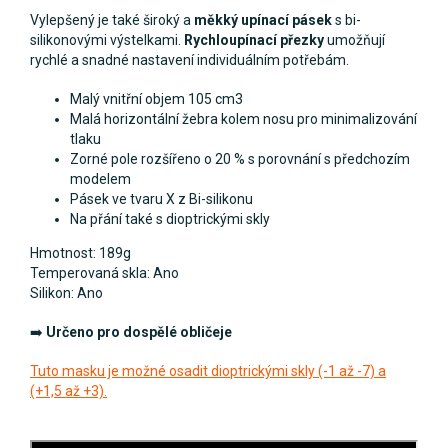
Vylepšený je také široký a
měkký upínací pásek
s bi-
silikonovými výstelkami.
Rychloupínací přezky
umožňují
rychlé a snadné nastavení individuálním potřebám.
Malý vnitřní objem 105 cm3
Malá horizontální žebra kolem nosu pro minimalizování
tlaku
Zorné pole rozšířeno o 20 % s porovnání s předchozím
modelem
Pásek ve tvaru X z Bi-silikonu
Na přání také s dioptrickými skly
Hmotnost: 189g
Temperovaná skla: Ano
Silikon: Ano
➡️
Určeno pro dospělé obličeje
Tuto masku je možné osadit dioptrickými skly (-1 až -7) a
(+1,5 až +3).