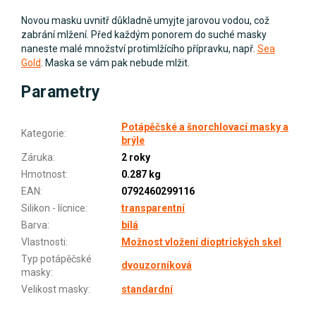
Novou masku uvnitř důkladně umyjte jarovou vodou, což
zabrání mlžení. Před každým ponorem do suché masky
naneste malé množství protimlžícího přípravku, např.
Sea
Gold
. Maska se vám pak nebude mlžit.
Parametry
Potápěčské a šnorchlovací masky a
Kategorie
:
brýle
Záruka
:
2 roky
Hmotnost
:
0.287 kg
EAN
:
0792460299116
Silikon - lícnice
:
transparentní
Barva
:
bílá
Vlastnosti
:
Možnost vložení dioptrických skel
Typ potápěčské
dvouzorníková
masky
:
Velikost masky
:
standardní