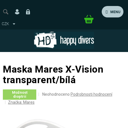
Přejít
na
MENU
obsah
Nákupní
CZK
košík
Maska Mares X-Vision
transparent/bílá
Možnost
Průměrné
Neohodnoceno
Podrobnosti hodnocení
dioptrií
hodnocení
Značka:
Mares
produktu
je
0,0
z
5