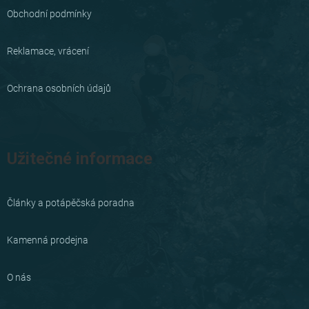
í
Obchodní podmínky
Reklamace, vrácení
Ochrana osobních údajů
Užitečné informace
Články a potápěčská poradna
Kamenná prodejna
O nás