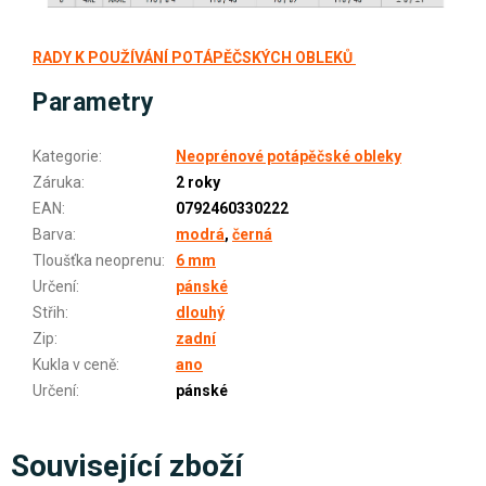
RADY K POUŽÍVÁNÍ POTÁPĚČSKÝCH OBLEKŮ
Parametry
Kategorie
:
Neoprénové potápěčské obleky
Záruka
:
2 roky
EAN
:
0792460330222
Barva
:
modrá
,
černá
Tloušťka neoprenu
:
6 mm
Určení
:
pánské
Střih
:
dlouhý
Zip
:
zadní
Kukla v ceně
:
ano
Určení
:
pánské
Související zboží