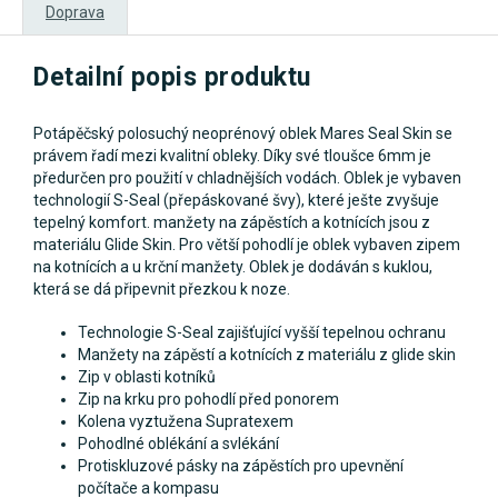
Doprava
Detailní popis produktu
Potápěčský polosuchý neoprénový oblek Mares Seal Skin se
právem řadí mezi kvalitní obleky. Díky své tloušce 6mm je
předurčen pro použití v chladnějších vodách. Oblek je vybaven
technologií S-Seal (přepáskované švy), které ješte zvyšuje
tepelný komfort. manžety na zápěstích a kotnících jsou z
materiálu Glide Skin. Pro větší pohodlí je oblek vybaven zipem
na kotnících a u krční manžety. Oblek je dodáván s kuklou,
která se dá připevnit přezkou k noze.
Technologie S-Seal zajišťující vyšší tepelnou ochranu
Manžety na zápěstí a kotnících z materiálu z glide skin
Zip v oblasti kotníků
Zip na krku pro pohodlí před ponorem
Kolena vyztužena Supratexem
Pohodlné oblékání a svlékání
Protiskluzové pásky na zápěstích pro upevnění
počítače a kompasu