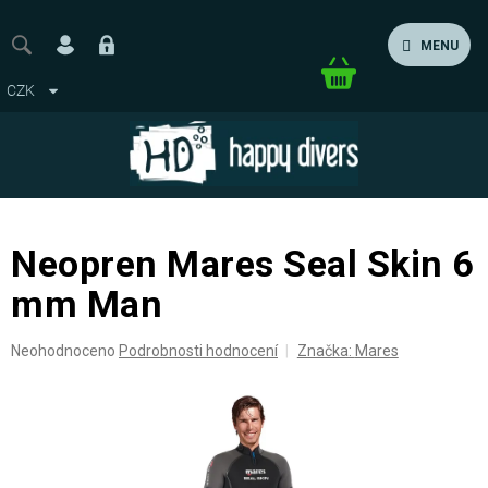
Přejít
na
MENU
obsah
Nákupní
CZK
košík
Neopren Mares Seal Skin 6
mm Man
Průměrné
Neohodnoceno
Podrobnosti hodnocení
Značka:
Mares
hodnocení
produktu
je
0,0
z
5