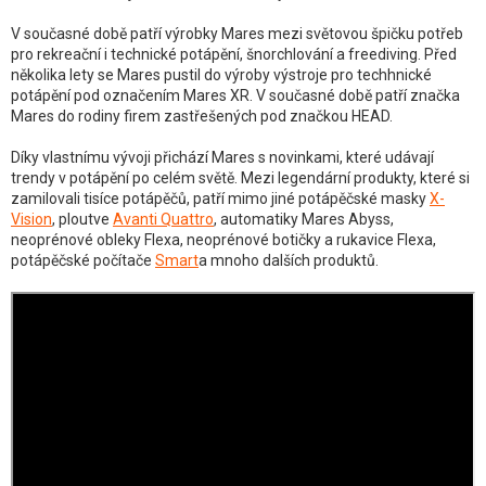
V současné době patří výrobky Mares mezi světovou špičku potřeb
pro rekreační i technické potápění, šnorchlování a freediving. Před
několika lety se Mares pustil do výroby výstroje pro techhnické
potápění pod označením Mares XR. V současné době patří značka
Mares do rodiny firem zastřešených pod značkou HEAD.
Díky vlastnímu vývoji přichází Mares s novinkami, které udávají
trendy v potápění po celém světě. Mezi legendární produkty, které si
zamilovali tisíce potápěčů, patří mimo jiné potápěčské masky
X-
Vision
, ploutve
Avanti Quattro
, automatiky Mares Abyss,
neoprénové obleky Flexa, neoprénové botičky a rukavice Flexa,
potápěčské počítače
Smart
a mnoho dalších produktů.