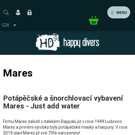
Přejít
na
MENU
obsah
Nákupní
CZK
košík
Mares
Potápěčské a šnorchlovací vybavení
Mares - Just add water
Firmu Mares založil v italském Rappalu již v roce 1949 Ludovico
Mares a prvními výrobky byly potápěčské masky a harpuny. V roce
2019 slaví Mares již své 70té narozeniny!