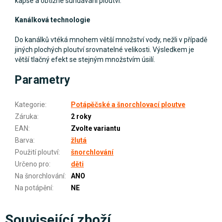
kapse a obtížné sundávání ploutví.
Kanálková technologie
Do kanálků vtéká mnohem větší množství vody, nežli v případě
jiných plochých ploutví srovnatelné velikosti. Výsledkem je
větší tlačný efekt se stejným množstvím úsilí.
Parametry
Kategorie
:
Potápěčské a šnorchlovací ploutve
Záruka
:
2 roky
EAN
:
Zvolte variantu
Barva
:
žlutá
Použití ploutví
:
šnorchlování
Určeno pro
:
děti
Na šnorchlování
:
ANO
Na potápění
:
NE
Související zboží