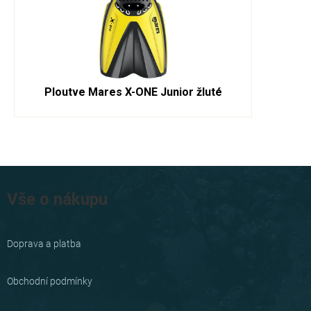
Ploutve Mares X-ONE Junior žluté
Z
á
Vše o nákupu
p
a
Doprava a platba
t
í
Obchodní podmínky