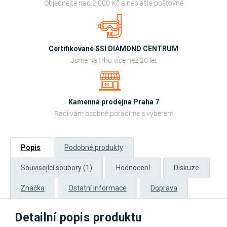
Objednejte nad 2 000 Kč a neplaťte poštovné
Certifikované SSI DIAMOND CENTRUM
Jsme na trhu více než 20 let
Kamenná prodejna Praha 7
Rádi vám osobně poradíme s výběrem
Popis
Podobné produkty
Související soubory (1)
Hodnocení
Diskuze
Značka
Ostatní informace
Doprava
Detailní popis produktu