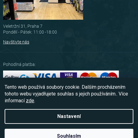
Veletržní 31, Praha 7
Pondělí - Pátek: 11:00 -18:00
Navštivte nás
Pohodlná platba:
Tento web používá soubory cookie. Dalším procházením
Možnosti dopravy:
tohoto webu vyjadřujete souhlas s jejich používáním.. Více
informací
zde
.
Nastavení
Copyright 2026
Scubashop.cz
. Všechna práva vyhrazena.
Souhlasím