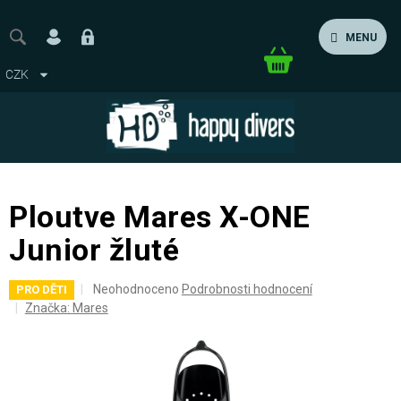
Přejít
na
MENU
obsah
Nákupní
CZK
košík
Ploutve Mares X-ONE
Junior žluté
Průměrné
Neohodnoceno
Podrobnosti hodnocení
PRO DĚTI
hodnocení
Značka:
Mares
produktu
je
0,0
z
5