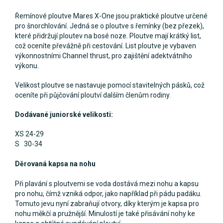
Řemínové ploutve Mares X-One jsou praktické ploutve určené
pro šnorchlování. Jedná se o ploutve s řemínky (bez přezek),
které přidržují ploutev na bosé noze. Ploutve mají krátký list,
což oceníte převážně při cestování. List ploutve je vybaven
výkonnostními Channel thrust, pro zajištění adektvátního
výkonu.
Velikost ploutve se nastavuje pomocí stavitelných pásků, což
oceníte při půjčování ploutví dalším členům rodiny.
Dodávané juniorské velikosti:
XS 24-29
S 30-34
Děrovaná kapsa na nohu
Při plavání s ploutvemi se voda dostává mezi nohu a kapsu
pro nohu, čímž vzniká odpor, jako například při pádu padáku.
Tomuto jevu nyní zabraňují otvory, díky kterým je kapsa pro
nohu měkčí a pružnější. Minulostí je také přisávání nohy ke