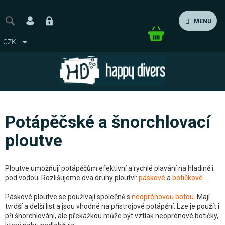
Přejít
na
MENU
obsah
Nákupní
CZK
košík
Potápěčské a šnorchlovací
ploutve
Ploutve umožňují potápěčům efektivní a rychlé plavání na hladině i
pod vodou. Rozlišujeme dva druhy ploutví:
páskové
a
botičkové
.
Páskové ploutve se používají společně s
neoprénovou botou
. Mají
tvrdší a delší list a jsou vhodné na přístrojové potápění. Lze je použít i
při šnorchlování, ale překážkou může být vztlak neoprénové botičky,