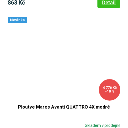
863 Kč
Detail
Novinka
4 776 Kč
–10 %
Ploutve Mares Avanti QUATTRO 4X modré
Skladem v prodejně