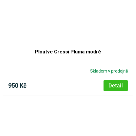
Ploutve Cressi Pluma modré
Skladem v prodejně
Průměrné
hodnocení
produktu
950 Kč
Detail
je
4,8
z
5
hvězdiček.