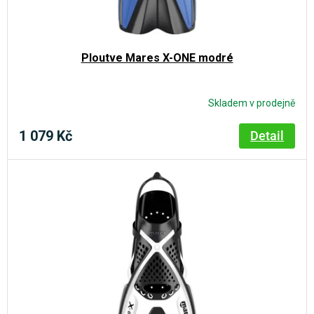
d
ů
u
k
Ploutve Mares X-ONE modré
t
ů
Skladem v prodejně
1 079 Kč
Detail