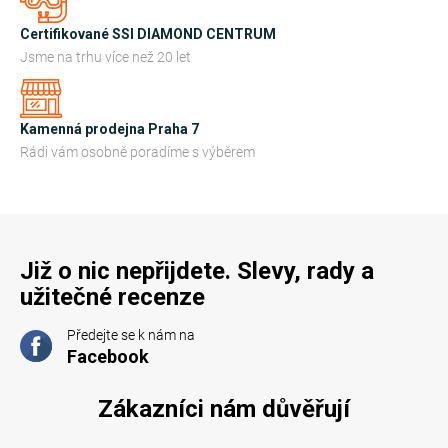
v
k
Certifikované SSI DIAMOND CENTRUM
y
Jsme na trhu více než 20 let
v
ý
Kamenná prodejna Praha 7
p
Rádi vám osobně poradíme s výběrem
i
s
u
Již o nic nepřijdete. Slevy, rady a
užitečné recenze
Předejte se k nám na
Facebook
Zákazníci nám důvěřují