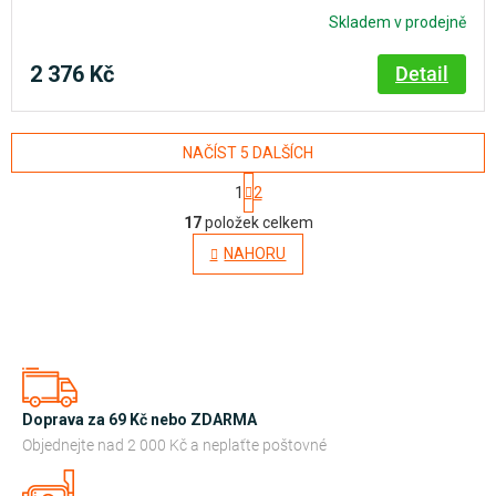
Skladem v prodejně
2 376 Kč
Detail
NAČÍST 5 DALŠÍCH
S
1
2
t
O
r
17
položek celkem
á
v
NAHORU
n
l
k
o
á
v
d
á
n
a
í
c
í
Doprava za 69 Kč nebo ZDARMA
p
Objednejte nad 2 000 Kč a neplaťte poštovné
r