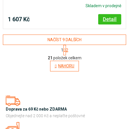
Skladem v prodejně
1 607 Kč
Detail
NAČÍST 9 DALŠÍCH
S
1
2
t
O
r
21
položek celkem
á
v
NAHORU
n
l
k
o
á
v
d
á
n
a
í
c
í
Doprava za 69 Kč nebo ZDARMA
p
Objednejte nad 2 000 Kč a neplaťte poštovné
r