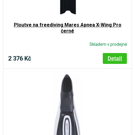
d
ů
u
k
Ploutve na freediving Mares Apnea X-Wing Pro
t
černé
ů
Skladem v prodejně
2 376 Kč
Detail