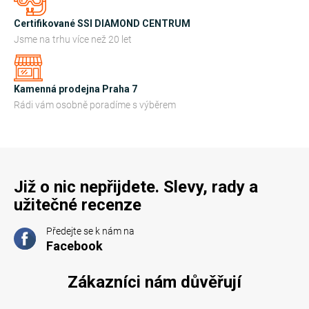
v
k
Certifikované SSI DIAMOND CENTRUM
y
Jsme na trhu více než 20 let
v
ý
Kamenná prodejna Praha 7
p
Rádi vám osobně poradíme s výběrem
i
s
u
Již o nic nepřijdete. Slevy, rady a
užitečné recenze
Předejte se k nám na
Facebook
Zákazníci nám důvěřují