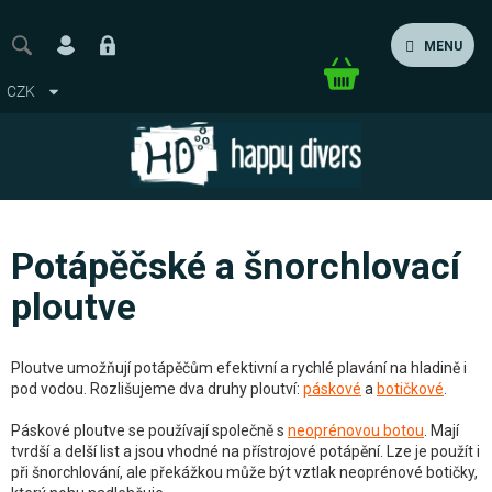
Přejít
na
MENU
obsah
Nákupní
CZK
košík
Potápěčské a šnorchlovací
ploutve
Ploutve umožňují potápěčům efektivní a rychlé plavání na hladině i
pod vodou. Rozlišujeme dva druhy ploutví:
páskové
a
botičkové
.
Páskové ploutve se používají společně s
neoprénovou botou
. Mají
tvrdší a delší list a jsou vhodné na přístrojové potápění. Lze je použít i
při šnorchlování, ale překážkou může být vztlak neoprénové botičky,