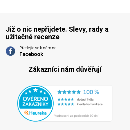
p
i
s
u
Již o nic nepřijdete. Slevy, rady a
užitečné recenze
Předejte se k nám na
Facebook
Zákazníci nám důvěřují