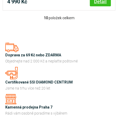
4 990 Kč
Detail
je
5,0
z
10
položek celkem
O
5
hvězdiček.
v
l
á
d
a
Doprava za 69 Kč nebo ZDARMA
c
Objednejte nad 2 000 Kč a neplaťte poštovné
í
p
r
Certifikované SSI DIAMOND CENTRUM
v
Jsme na trhu více než 20 let
k
y
Kamenná prodejna Praha 7
v
Rádi vám osobně poradíme s výběrem
ý