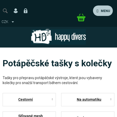
Přejít
na
MENU
obsah
Nákupní
CZK
košík
Potápěčské tašky s kolečky
Tašky pro přepravu potápěčské výstroje, které jsou vybaveny
kolečky pro snažší transport během cestování.
Cestovní
Na automatiku
Síťované mesh