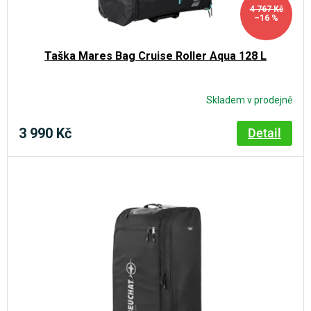
d
ů
4 767 Kč
u
–16 %
k
Taška Mares Bag Cruise Roller Aqua 128 L
t
ů
Skladem v prodejně
3 990 Kč
Detail