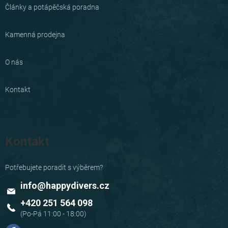
Články a potápěčská poradna
Kamenná prodejna
O nás
Kontakt
Kontakt
info
@
happydivers.cz
+420 251 564 098