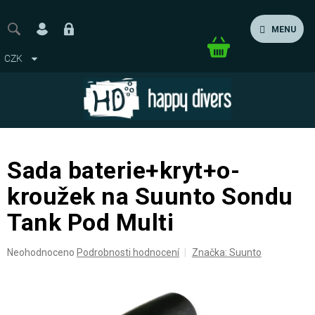
Přejít
na
MENU
obsah
Nákupní
CZK
košík
Sada baterie+kryt+o-
kroužek na Suunto Sondu
Tank Pod Multi
Průměrné
Neohodnoceno
Podrobnosti hodnocení
Značka:
Suunto
hodnocení
produktu
je
0,0