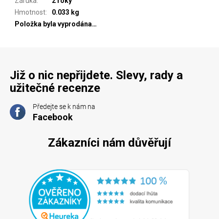
Záruka
:
2 roky
Hmotnost
:
0.033 kg
Položka byla vyprodána…
Již o nic nepřijdete. Slevy, rady a
užitečné recenze
Předejte se k nám na
Facebook
Zákazníci nám důvěřují