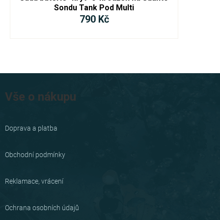
Sondu Tank Pod Multi
790 Kč
Z
á
Vše o nákupu
p
a
Doprava a platba
t
í
Obchodní podmínky
Reklamace, vrácení
Ochrana osobních údajů