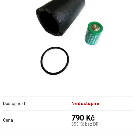
z
5
hvězdiček.
Nedostupné
Dostupnost:
790 Kč
Cena
653 Kč bez DPH
Měrná