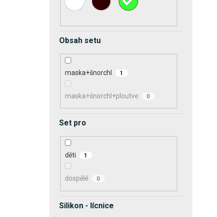
Obsah setu
maska+šnorchl
1
maska+šnorchl+ploutve
0
Set pro
děti
1
dospělé
0
Silikon - lícnice