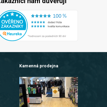
ákazníci nám důvěřují
Kamenná prodejna
z