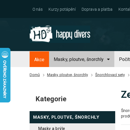
Přejít
na
O nás
Kurzy potápění
Doprava a platba
Konta
obsah
Masky, ploutve, šnorchly
Počí
Akce
Domů
Masky, ploutve, šnorchly
Šnorchlovací sety
P
Z
o
Kategorie
Přeskočit
s
kategorie
t
Šnor
produ
MASKY, PLOUTVE, ŠNORCHLY
r
a
masky a brýle