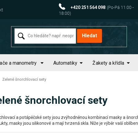
+420 251 564 098
kt
Hledat
tače a manometry
Automatiky
Žakety a křídla
Zelené šnorchlovací sety
elené šnorchlovací sety
chlovací a potápěčské sety jsou zvýhodněnou kombinací masky a šnorchlu 
kty, masky jsou silikonové a mají tvrzená skla. Níže je výběr vaší oblíben