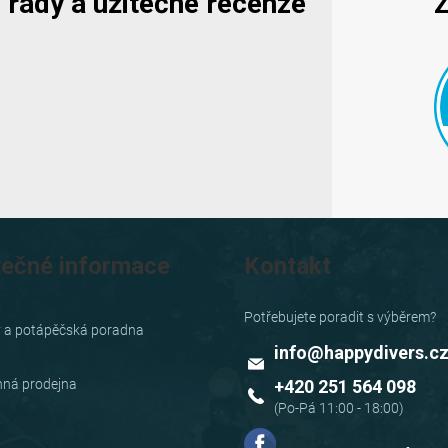
y, rady a užitečné recenze
Z
tečné informace
Kontakt
y a potápěčská poradna
info
@
happydivers.c
ná prodejna
+420 251 564 098