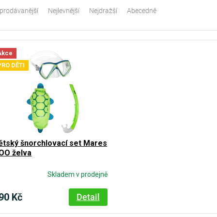
prodávanější
Nejlevnější
Nejdražší
Abecedně
Akce
PRO DĚTI
ětský šnorchlovací set Mares
OO želva
Skladem v prodejně
90 Kč
Detail