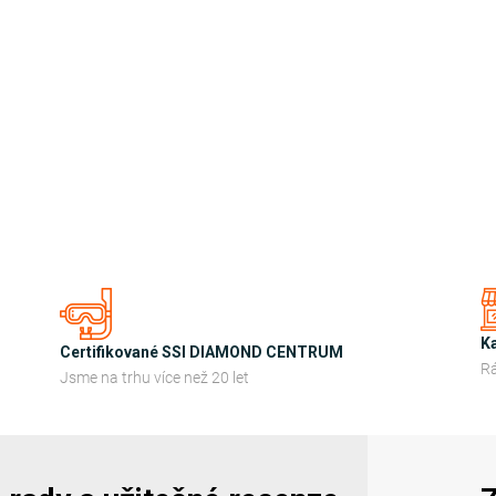
K
Certifikované SSI DIAMOND CENTRUM
Rá
Jsme na trhu více než 20 let