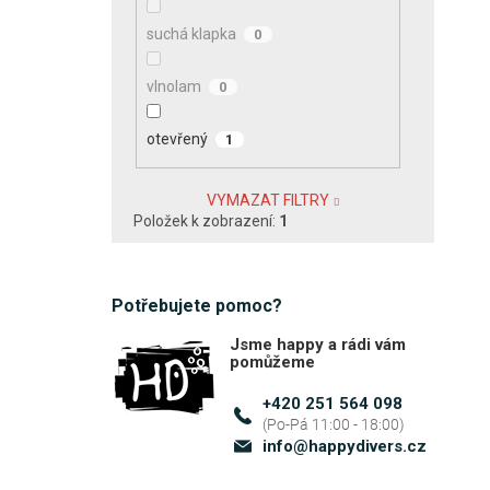
suchá klapka
0
vlnolam
0
otevřený
1
VYMAZAT FILTRY
Položek k zobrazení:
1
Potřebujete pomoc?
Jsme happy a rádi vám
pomůžeme
+420 251 564 098
info
@
happydivers.cz