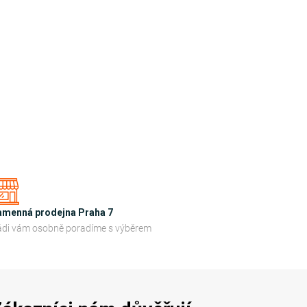
amenná prodejna Praha 7
di vám osobně poradíme s výběrem