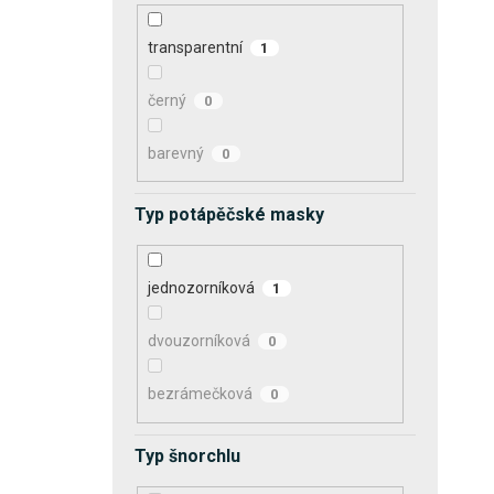
transparentní
1
černý
0
barevný
0
Typ potápěčské masky
jednozorníková
1
dvouzorníková
0
bezrámečková
0
Typ šnorchlu