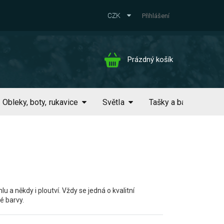
CZK
Přihlášení
Nákupní
Prázdný košík
košík
Obleky, boty, rukavice
Světla
Tašky a batohy
a někdy i ploutví. Vždy se jedná o kvalitní
é barvy.