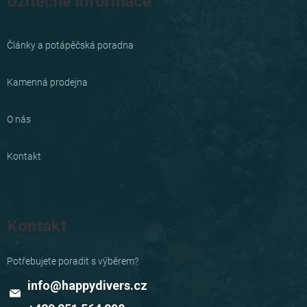
Užitečné informace
Články a potápěčská poradna
Kamenná prodejna
O nás
Kontakt
Kontakt
info
@
happydivers.cz