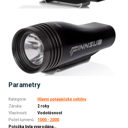
Parametry
Kategorie
:
Hlavní potápěčské svítilny
Záruka
:
2 roky
Vlastnosti
:
Vodotěsnost
Počet lumenů
:
1000 - 2000
Položka byla vyprodána…