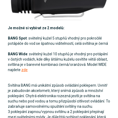
Je možné si vybírat ze 2 modelů:
BANG Spot
: světelný kužel 5 stupňů vhodný pro pokročilé
potápěče do vod se špatnou viditelností, celá svítilna je černá
BANG Wide
: světelný kužel 10 stupňů je vhodný pro potápění
v čistých vodách, kde díky šitšímu kuželu osvítíte větší oblast,
svítlina je v barevné kombinaci černá/oranžová. Model WIDE
najdete
zde
Svítilna BANG má unikátní způsob ovládání poklepem. Uvnitř
je zabudován akcelometr, který snímá způsob a množství
poklepání. Chytrá elektronika rozezná jestli je svítilna na
suchu nebo pod vodou a tomu přizpůsobí citlivost ovládání. To
zabraňuje samovolnému spuštění svítilny na suchu.
3 poklepání zapnou/vypnou svítilnu a 2 poklepání přepínají
mezi světelnými módy. Je důležitá rychlost poklepání, která