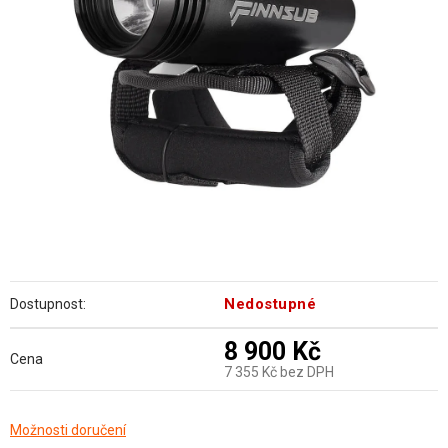
hvězdiček.
Nedostupné
Dostupnost:
8 900 Kč
Cena
7 355 Kč bez DPH
Měrná
Možnosti doručení