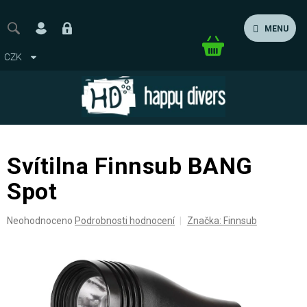
Přejít
na
MENU
obsah
Nákupní
CZK
košík
Svítilna Finnsub BANG
Spot
Průměrné
Neohodnoceno
Podrobnosti hodnocení
Značka:
Finnsub
hodnocení
produktu
je
0,0
z
5