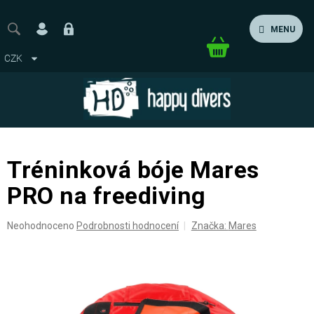
Přejít
na
MENU
obsah
Nákupní
CZK
košík
Tréninková bóje Mares
PRO na freediving
Průměrné
Neohodnoceno
Podrobnosti hodnocení
Značka:
Mares
hodnocení
produktu
je
0,0
z
5