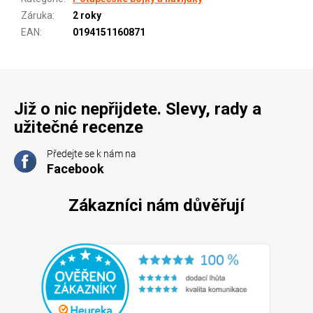
Záruka
:
2 roky
EAN
:
0194151160871
Již o nic nepřijdete. Slevy, rady a
užitečné recenze
Předejte se k nám na
Facebook
Zákazníci nám důvěřují