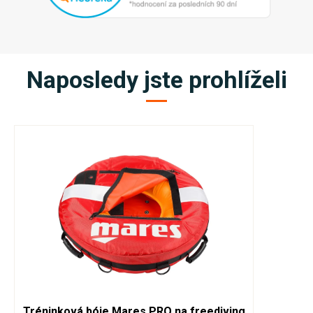
Naposledy jste prohlíželi
Tréninková bóje Mares PRO na freediving