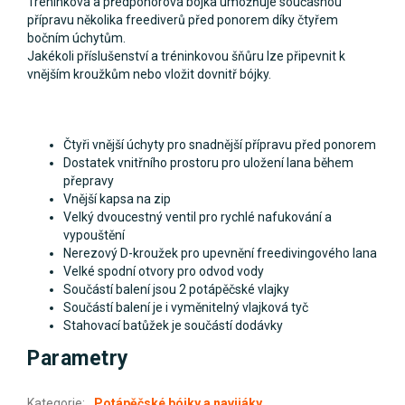
Tréninková a předponorová bójka umožňuje současnou
přípravu několika freediverů před ponorem díky čtyřem
bočním úchytům.
Jakékoli příslušenství a tréninkovou šňůru lze připevnit k
vnějším kroužkům nebo vložit dovnitř bójky.
Čtyři vnější úchyty pro snadnější přípravu před ponorem
Dostatek vnitřního prostoru pro uložení lana během
přepravy
Vnější kapsa na zip
Velký dvoucestný ventil pro rychlé nafukování a
vypouštění
Nerezový D-kroužek pro upevnění freedivingového lana
Velké spodní otvory pro odvod vody
Součástí balení jsou 2 potápěčské vlajky
Součástí balení je i vyměnitelný vlajková tyč
Stahovací batůžek je součástí dodávky
Parametry
Kategorie
:
Potápěčské bójky a navijáky