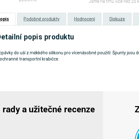
Jsme na trhu více než 20 l
opis
Podobné produkty
Hodnocení
Diskuze
etailní popis produktu
cpávky do uší z měkkého silikonu pro vícenásobné použití. Špunty jsou
 ochranné transportní krabičce.
y, rady a užitečné recenze
Z