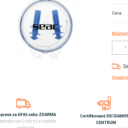
Cena
diček.
Možnosti
Do
Detailní
prava za 69 Kč nebo ZDARMA
Certifikované SSI DIAM
jednejte nad 2 000 Kč a neplaťte
CENTRUM
poštovné