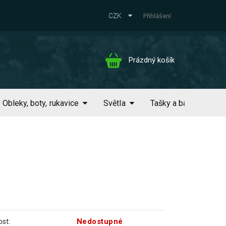
CZK
Přihlášení
Nákupní
Prázdný košík
košík
Obleky, boty, rukavice
Světla
Tašky a batohy
Nedostupné
st: