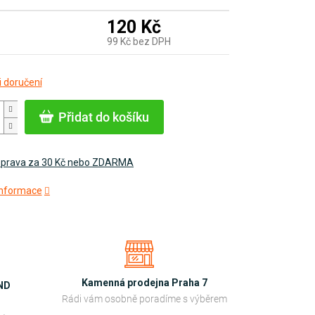
120 Kč
99 Kč bez DPH
Měrná
 doručení
cena:
Přidat do košíku
prava za 30 Kč nebo ZDARMA
 informace
Kamenná prodejna Praha 7
OND
Rádi vám osobně poradíme s výběrem