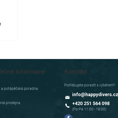
c
tečné informace
Kontakt
y a potápěčská poradna
info
@
happydivers.c
ná prodejna
+420 251 564 098