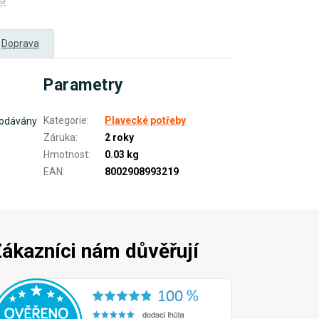
et
Doprava
Parametry
Kategorie
:
Plavecké potřeby
 dodávány
Záruka
:
2 roky
Hmotnost
:
0.03 kg
EAN
:
8002908993219
ákazníci nám důvěřují