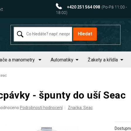
+420 251 564 098
kt
Hledat
tače a manometry
Automatiky
Žakety a křídla
Seac
cpávky - špunty do uší Seac
ěrné
hodnoceno
Podrobnosti hodnocení
Značka:
Seac
ocení
uktu
Dostupno