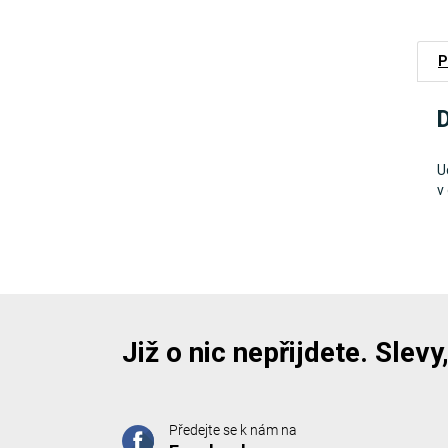
P
D
U
v
Již o nic nepřijdete. Slev
Předejte se k nám na