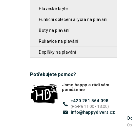
z
n
plavecké brýle
5
n
hvěz
funkční oblečení a lycra na plavání
í
boty na plavání
p
rukavice na plavání
a
n
doplňky na plavání
e
l
Potřebujete pomoc?
Jsme happy a rádi vám
pomůžeme
+420 251 564 098
info
@
happydivers.cz
Do
Ob